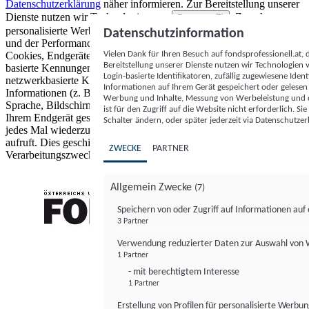
Datenschutzerklärung
näher informieren.
Zur Bereitstellung unserer
Dienste nutzen wir Technologien von
. Zwecke:
Partnern (5)
personalisierte Werbung und Inhalte, Messung von Werbeleistung
Datenschutzinformation
und der Performance von Inhalten sowie Zielgruppenforschung.
Vielen Dank für Ihren Besuch auf fondsprofessionell.at
Cookies, Endgeräte- oder ähnliche Online-Kennungen (z. B. login-
Bereitstellung unserer Dienste nutzen wir Technologien
basierte Kennungen, zufällig generierte Kennungen,
Login-basierte Identifikatoren, zufällig zugewiesene Id
netzwerkbasierte Kennungen) können zusammen mit anderen
Informationen auf Ihrem Gerät gespeichert oder gelese
Informationen (z. B. Browsertyp und Browserinformationen,
Werbung und Inhalte, Messung von Werbeleistung und d
Sprache, Bildschirmgröße, unterstützte Technologien usw.) auf
ist für den Zugriff auf die Website nicht erforderlich. S
Ihrem Endgerät gespeichert oder von dort ausgelesen werden, um es
Schalter ändern, oder später jederzeit via Datenschutzer
jedes Mal wiederzuerkennen, wenn es eine App oder einer Webseite
aufruft. Dies geschieht für einen oder mehrere der hier aufgeführten
ZWECKE
PARTNER
Verarbeitungszwecke.
Allgemein Zwecke
(7)
Speichern von oder Zugriff auf Informationen au
3 Partner
FONDS professionell
Verwendung reduzierter Daten zur Auswahl von
1 Partner
- mit berechtigtem Interesse
1 Partner
Erstellung von Profilen für personalisierte Werbu