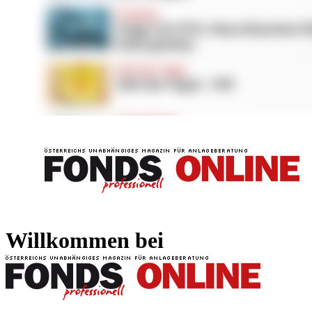
FONDS professionell
FONDS professi
Willkommen bei