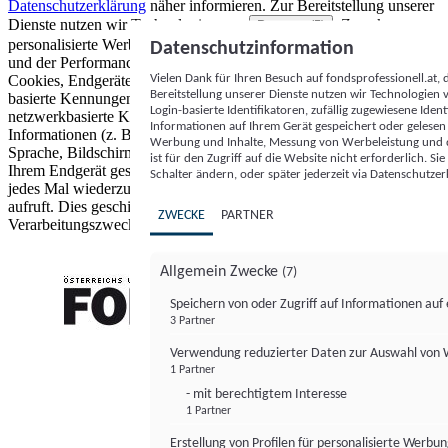
Datenschutzerklärung
näher informieren.
Zur Bereitstellung unserer
Dienste nutzen wir Technologien von
. Zwecke:
Partnern (5)
personalisierte Werbung und Inhalte, Messung von Werbeleistung
Datenschutzinformation
und der Performance von Inhalten sowie Zielgruppenforschung.
Vielen Dank für Ihren Besuch auf fondsprofessionell.at
Cookies, Endgeräte- oder ähnliche Online-Kennungen (z. B. login-
Bereitstellung unserer Dienste nutzen wir Technologien
basierte Kennungen, zufällig generierte Kennungen,
Login-basierte Identifikatoren, zufällig zugewiesene Id
netzwerkbasierte Kennungen) können zusammen mit anderen
Informationen auf Ihrem Gerät gespeichert oder gelese
Informationen (z. B. Browsertyp und Browserinformationen,
Werbung und Inhalte, Messung von Werbeleistung und d
Sprache, Bildschirmgröße, unterstützte Technologien usw.) auf
ist für den Zugriff auf die Website nicht erforderlich. S
Ihrem Endgerät gespeichert oder von dort ausgelesen werden, um es
Schalter ändern, oder später jederzeit via Datenschutzer
jedes Mal wiederzuerkennen, wenn es eine App oder einer Webseite
aufruft. Dies geschieht für einen oder mehrere der hier aufgeführten
ZWECKE
PARTNER
Verarbeitungszwecke.
Allgemein Zwecke
(7)
Speichern von oder Zugriff auf Informationen au
3 Partner
FONDS professionell
Verwendung reduzierter Daten zur Auswahl von
1 Partner
- mit berechtigtem Interesse
1 Partner
Erstellung von Profilen für personalisierte Werbu