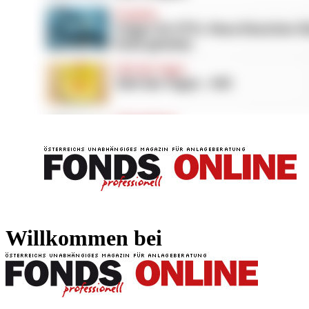
FONDS professionell
FONDS professi
Willkommen bei