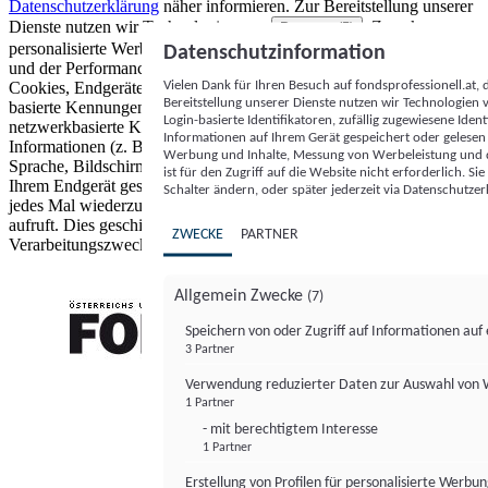
Datenschutzerklärung
näher informieren.
Zur Bereitstellung unserer
Dienste nutzen wir Technologien von
. Zwecke:
Partnern (5)
personalisierte Werbung und Inhalte, Messung von Werbeleistung
Datenschutzinformation
und der Performance von Inhalten sowie Zielgruppenforschung.
Vielen Dank für Ihren Besuch auf fondsprofessionell.at
Cookies, Endgeräte- oder ähnliche Online-Kennungen (z. B. login-
Bereitstellung unserer Dienste nutzen wir Technologien
basierte Kennungen, zufällig generierte Kennungen,
Login-basierte Identifikatoren, zufällig zugewiesene Id
netzwerkbasierte Kennungen) können zusammen mit anderen
Informationen auf Ihrem Gerät gespeichert oder gelese
Informationen (z. B. Browsertyp und Browserinformationen,
Werbung und Inhalte, Messung von Werbeleistung und d
Sprache, Bildschirmgröße, unterstützte Technologien usw.) auf
ist für den Zugriff auf die Website nicht erforderlich. S
Ihrem Endgerät gespeichert oder von dort ausgelesen werden, um es
Schalter ändern, oder später jederzeit via Datenschutzer
jedes Mal wiederzuerkennen, wenn es eine App oder einer Webseite
aufruft. Dies geschieht für einen oder mehrere der hier aufgeführten
ZWECKE
PARTNER
Verarbeitungszwecke.
Allgemein Zwecke
(7)
Speichern von oder Zugriff auf Informationen au
3 Partner
FONDS professionell
Verwendung reduzierter Daten zur Auswahl von
1 Partner
- mit berechtigtem Interesse
1 Partner
Erstellung von Profilen für personalisierte Werbu