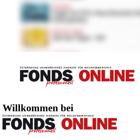
FONDS professionell
FONDS professi
Willkommen bei