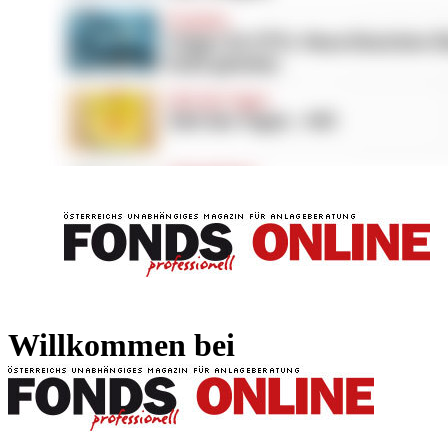
FONDS professionell
FONDS professi
Willkommen bei