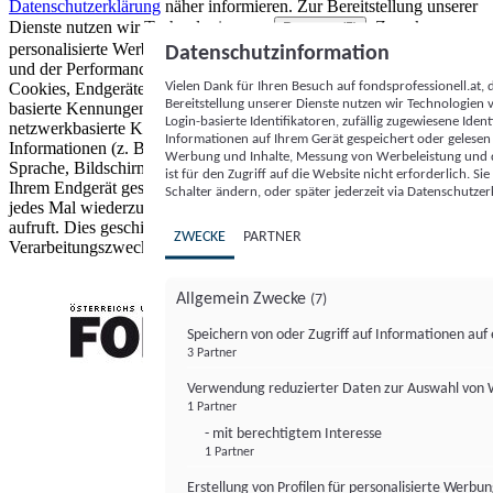
Datenschutzerklärung
näher informieren.
Zur Bereitstellung unserer
Dienste nutzen wir Technologien von
. Zwecke:
Partnern (5)
personalisierte Werbung und Inhalte, Messung von Werbeleistung
Datenschutzinformation
und der Performance von Inhalten sowie Zielgruppenforschung.
Vielen Dank für Ihren Besuch auf fondsprofessionell.at
Cookies, Endgeräte- oder ähnliche Online-Kennungen (z. B. login-
Bereitstellung unserer Dienste nutzen wir Technologien
basierte Kennungen, zufällig generierte Kennungen,
Login-basierte Identifikatoren, zufällig zugewiesene Id
netzwerkbasierte Kennungen) können zusammen mit anderen
Informationen auf Ihrem Gerät gespeichert oder gelese
Informationen (z. B. Browsertyp und Browserinformationen,
Werbung und Inhalte, Messung von Werbeleistung und d
Sprache, Bildschirmgröße, unterstützte Technologien usw.) auf
ist für den Zugriff auf die Website nicht erforderlich. S
Ihrem Endgerät gespeichert oder von dort ausgelesen werden, um es
Schalter ändern, oder später jederzeit via Datenschutzer
jedes Mal wiederzuerkennen, wenn es eine App oder einer Webseite
aufruft. Dies geschieht für einen oder mehrere der hier aufgeführten
ZWECKE
PARTNER
Verarbeitungszwecke.
Allgemein Zwecke
(7)
Speichern von oder Zugriff auf Informationen au
3 Partner
FONDS professionell
Verwendung reduzierter Daten zur Auswahl von
1 Partner
- mit berechtigtem Interesse
1 Partner
Erstellung von Profilen für personalisierte Werbu