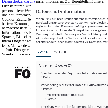
Datenschutzerklärung
näher informieren.
Zur Bereitstellung unserer
Dienste nutzen wir Technologien von
. Zwecke:
Partnern (5)
personalisierte Werbung und Inhalte, Messung von Werbeleistung
Datenschutzinformation
und der Performance von Inhalten sowie Zielgruppenforschung.
Vielen Dank für Ihren Besuch auf fondsprofessionell.at
Cookies, Endgeräte- oder ähnliche Online-Kennungen (z. B. login-
Bereitstellung unserer Dienste nutzen wir Technologien
basierte Kennungen, zufällig generierte Kennungen,
Login-basierte Identifikatoren, zufällig zugewiesene Id
netzwerkbasierte Kennungen) können zusammen mit anderen
Informationen auf Ihrem Gerät gespeichert oder gelese
Informationen (z. B. Browsertyp und Browserinformationen,
Werbung und Inhalte, Messung von Werbeleistung und d
Sprache, Bildschirmgröße, unterstützte Technologien usw.) auf
ist für den Zugriff auf die Website nicht erforderlich. S
Ihrem Endgerät gespeichert oder von dort ausgelesen werden, um es
Schalter ändern, oder später jederzeit via Datenschutzer
jedes Mal wiederzuerkennen, wenn es eine App oder einer Webseite
aufruft. Dies geschieht für einen oder mehrere der hier aufgeführten
ZWECKE
PARTNER
Verarbeitungszwecke.
Allgemein Zwecke
(7)
Speichern von oder Zugriff auf Informationen au
3 Partner
FONDS professionell
Verwendung reduzierter Daten zur Auswahl von
1 Partner
- mit berechtigtem Interesse
1 Partner
Erstellung von Profilen für personalisierte Werbu