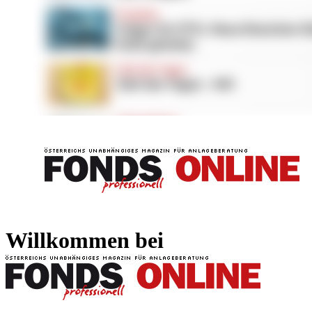
FONDS professionell
FONDS professi
Willkommen bei