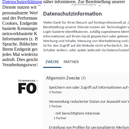
Datenschutzerklärung
näher informieren.
Zur Bereitstellung unserer
Dienste nutzen wir Technologien von
. Zwecke:
Partnern (5)
personalisierte Werbung und Inhalte, Messung von Werbeleistung
Datenschutzinformation
und der Performance von Inhalten sowie Zielgruppenforschung.
Vielen Dank für Ihren Besuch auf fondsprofessionell.at
Cookies, Endgeräte- oder ähnliche Online-Kennungen (z. B. login-
Bereitstellung unserer Dienste nutzen wir Technologien
basierte Kennungen, zufällig generierte Kennungen,
Login-basierte Identifikatoren, zufällig zugewiesene Id
netzwerkbasierte Kennungen) können zusammen mit anderen
Informationen auf Ihrem Gerät gespeichert oder gelese
Informationen (z. B. Browsertyp und Browserinformationen,
Werbung und Inhalte, Messung von Werbeleistung und d
Sprache, Bildschirmgröße, unterstützte Technologien usw.) auf
ist für den Zugriff auf die Website nicht erforderlich. S
Ihrem Endgerät gespeichert oder von dort ausgelesen werden, um es
Schalter ändern, oder später jederzeit via Datenschutzer
jedes Mal wiederzuerkennen, wenn es eine App oder einer Webseite
aufruft. Dies geschieht für einen oder mehrere der hier aufgeführten
ZWECKE
PARTNER
Verarbeitungszwecke.
Allgemein Zwecke
(7)
Speichern von oder Zugriff auf Informationen au
3 Partner
FONDS professionell
Verwendung reduzierter Daten zur Auswahl von
1 Partner
- mit berechtigtem Interesse
1 Partner
Erstellung von Profilen für personalisierte Werbu