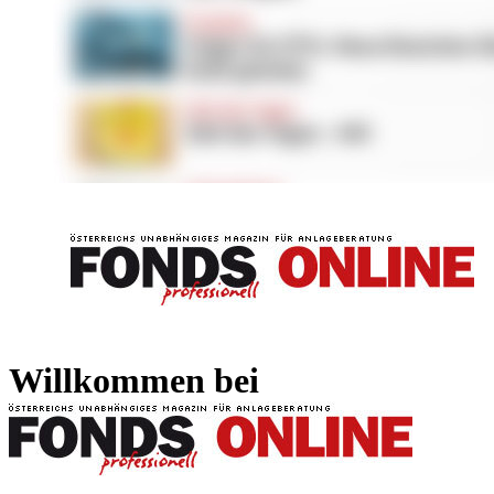
FONDS professionell
FONDS professi
Willkommen bei