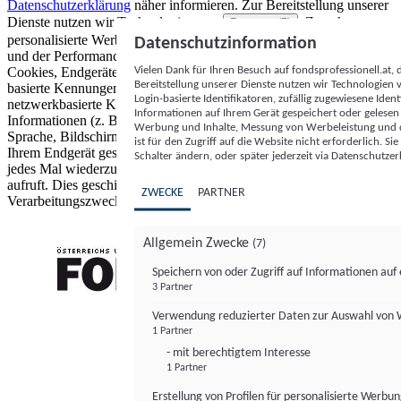
Datenschutzerklärung
näher informieren.
Zur Bereitstellung unserer
Dienste nutzen wir Technologien von
. Zwecke:
Partnern (5)
personalisierte Werbung und Inhalte, Messung von Werbeleistung
Datenschutzinformation
und der Performance von Inhalten sowie Zielgruppenforschung.
Vielen Dank für Ihren Besuch auf fondsprofessionell.at
Cookies, Endgeräte- oder ähnliche Online-Kennungen (z. B. login-
Bereitstellung unserer Dienste nutzen wir Technologien
basierte Kennungen, zufällig generierte Kennungen,
Login-basierte Identifikatoren, zufällig zugewiesene Id
netzwerkbasierte Kennungen) können zusammen mit anderen
Informationen auf Ihrem Gerät gespeichert oder gelese
Informationen (z. B. Browsertyp und Browserinformationen,
Werbung und Inhalte, Messung von Werbeleistung und d
Sprache, Bildschirmgröße, unterstützte Technologien usw.) auf
ist für den Zugriff auf die Website nicht erforderlich. S
Ihrem Endgerät gespeichert oder von dort ausgelesen werden, um es
Schalter ändern, oder später jederzeit via Datenschutzer
jedes Mal wiederzuerkennen, wenn es eine App oder einer Webseite
aufruft. Dies geschieht für einen oder mehrere der hier aufgeführten
ZWECKE
PARTNER
Verarbeitungszwecke.
Allgemein Zwecke
(7)
Speichern von oder Zugriff auf Informationen au
3 Partner
FONDS professionell
Verwendung reduzierter Daten zur Auswahl von
1 Partner
- mit berechtigtem Interesse
1 Partner
Erstellung von Profilen für personalisierte Werbu