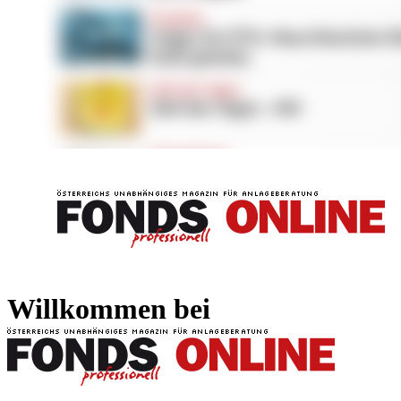
FONDS professionell
FONDS professi
Willkommen bei