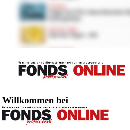
FONDS professionell
FONDS professi
Willkommen bei