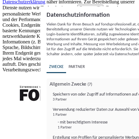
Datenschutzerklärung
näher informieren.
Zur Bereitstellung unserer
Dienste nutzen wir Technologien von
. Zwecke:
Partnern (5)
personalisierte Werbung und Inhalte, Messung von Werbeleistung
Datenschutzinformation
und der Performance von Inhalten sowie Zielgruppenforschung.
Vielen Dank für Ihren Besuch auf fondsprofessionell.at
Cookies, Endgeräte- oder ähnliche Online-Kennungen (z. B. login-
Bereitstellung unserer Dienste nutzen wir Technologien
basierte Kennungen, zufällig generierte Kennungen,
Login-basierte Identifikatoren, zufällig zugewiesene Id
netzwerkbasierte Kennungen) können zusammen mit anderen
Informationen auf Ihrem Gerät gespeichert oder gelese
Informationen (z. B. Browsertyp und Browserinformationen,
Werbung und Inhalte, Messung von Werbeleistung und d
Sprache, Bildschirmgröße, unterstützte Technologien usw.) auf
ist für den Zugriff auf die Website nicht erforderlich. S
Ihrem Endgerät gespeichert oder von dort ausgelesen werden, um es
Schalter ändern, oder später jederzeit via Datenschutzer
jedes Mal wiederzuerkennen, wenn es eine App oder einer Webseite
aufruft. Dies geschieht für einen oder mehrere der hier aufgeführten
ZWECKE
PARTNER
Verarbeitungszwecke.
Allgemein Zwecke
(7)
Speichern von oder Zugriff auf Informationen au
3 Partner
FONDS professionell
Verwendung reduzierter Daten zur Auswahl von
1 Partner
- mit berechtigtem Interesse
1 Partner
Erstellung von Profilen für personalisierte Werbu