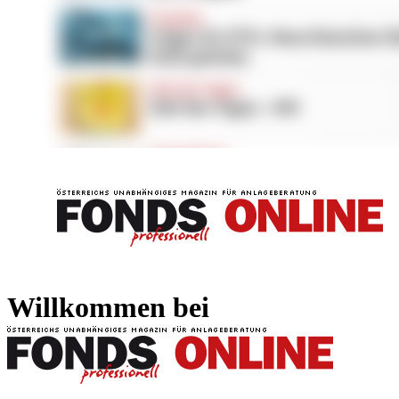
FONDS professionell
FONDS professi
Willkommen bei