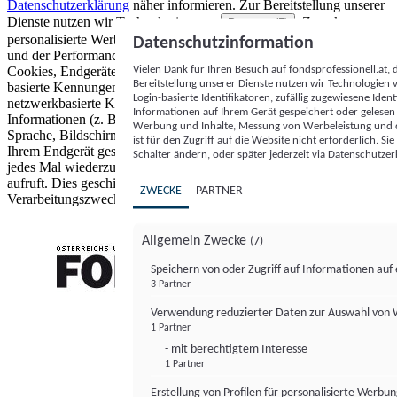
Datenschutzerklärung
näher informieren.
Zur Bereitstellung unserer
Dienste nutzen wir Technologien von
. Zwecke:
Partnern (5)
personalisierte Werbung und Inhalte, Messung von Werbeleistung
Datenschutzinformation
und der Performance von Inhalten sowie Zielgruppenforschung.
Vielen Dank für Ihren Besuch auf fondsprofessionell.at
Cookies, Endgeräte- oder ähnliche Online-Kennungen (z. B. login-
Bereitstellung unserer Dienste nutzen wir Technologien
basierte Kennungen, zufällig generierte Kennungen,
Login-basierte Identifikatoren, zufällig zugewiesene Id
netzwerkbasierte Kennungen) können zusammen mit anderen
Informationen auf Ihrem Gerät gespeichert oder gelese
Informationen (z. B. Browsertyp und Browserinformationen,
Werbung und Inhalte, Messung von Werbeleistung und d
Sprache, Bildschirmgröße, unterstützte Technologien usw.) auf
ist für den Zugriff auf die Website nicht erforderlich. S
Ihrem Endgerät gespeichert oder von dort ausgelesen werden, um es
Schalter ändern, oder später jederzeit via Datenschutzer
jedes Mal wiederzuerkennen, wenn es eine App oder einer Webseite
aufruft. Dies geschieht für einen oder mehrere der hier aufgeführten
ZWECKE
PARTNER
Verarbeitungszwecke.
Allgemein Zwecke
(7)
Speichern von oder Zugriff auf Informationen au
3 Partner
FONDS professionell
Verwendung reduzierter Daten zur Auswahl von
1 Partner
- mit berechtigtem Interesse
1 Partner
Erstellung von Profilen für personalisierte Werbu