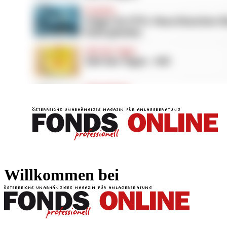
FONDS professionell
FONDS professi
Willkommen bei