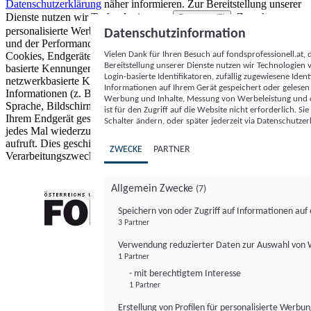
Datenschutzerklärung
näher informieren.
Zur Bereitstellung unserer
Dienste nutzen wir Technologien von
. Zwecke:
Partnern (5)
personalisierte Werbung und Inhalte, Messung von Werbeleistung
Datenschutzinformation
und der Performance von Inhalten sowie Zielgruppenforschung.
Vielen Dank für Ihren Besuch auf fondsprofessionell.at
Cookies, Endgeräte- oder ähnliche Online-Kennungen (z. B. login-
Bereitstellung unserer Dienste nutzen wir Technologien
basierte Kennungen, zufällig generierte Kennungen,
Login-basierte Identifikatoren, zufällig zugewiesene Id
netzwerkbasierte Kennungen) können zusammen mit anderen
Informationen auf Ihrem Gerät gespeichert oder gelese
Informationen (z. B. Browsertyp und Browserinformationen,
Werbung und Inhalte, Messung von Werbeleistung und d
Sprache, Bildschirmgröße, unterstützte Technologien usw.) auf
ist für den Zugriff auf die Website nicht erforderlich. S
Ihrem Endgerät gespeichert oder von dort ausgelesen werden, um es
Schalter ändern, oder später jederzeit via Datenschutzer
jedes Mal wiederzuerkennen, wenn es eine App oder einer Webseite
aufruft. Dies geschieht für einen oder mehrere der hier aufgeführten
ZWECKE
PARTNER
Verarbeitungszwecke.
Allgemein Zwecke
(7)
Speichern von oder Zugriff auf Informationen au
3 Partner
FONDS professionell
Verwendung reduzierter Daten zur Auswahl von
1 Partner
- mit berechtigtem Interesse
1 Partner
Erstellung von Profilen für personalisierte Werbu