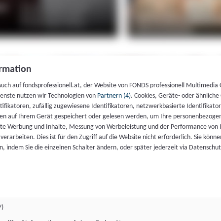
rmation
such auf fondsprofessionell.at, der Website von FONDS professionell Multimedia
ienste nutzen wir Technologien von
Partnern (4)
. Cookies, Geräte- oder ähnliche
entifikatoren, zufällig zugewiesene Identifikatoren, netzwerkbasierte Identifik
en auf Ihrem Gerät gespeichert oder gelesen werden, um Ihre personenbezogen
rte Werbung und Inhalte, Messung von Werbeleistung und der Performance von 
erarbeiten. Dies ist für den Zugriff auf die Website nicht erforderlich. Sie können
, indem Sie die einzelnen Schalter ändern, oder später jederzeit via Datenschu
7)