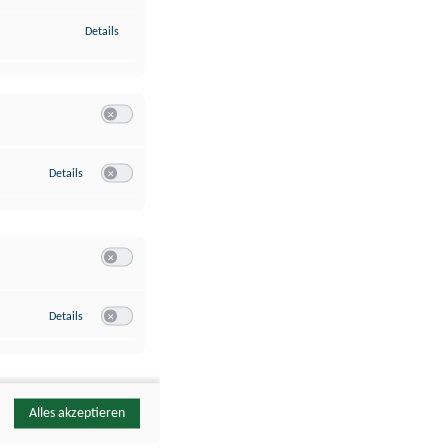
zu Identifikation von Endgeräten anhand automatisch übermittelte
Details
Switch zum Einwilligen bzw. Ablehnen der Kategorie Analyse / 
zu Google Analytics
Details
Switch zum Einwilligen bzw. Ablehnen des Dienstes Google Ana
Switch zum Einwilligen bzw. Ablehnen der Kategorie Sonstige 
zu YouTube
Details
Switch zum Einwilligen bzw. Ablehnen des Dienstes YouTube
Alles akzeptieren