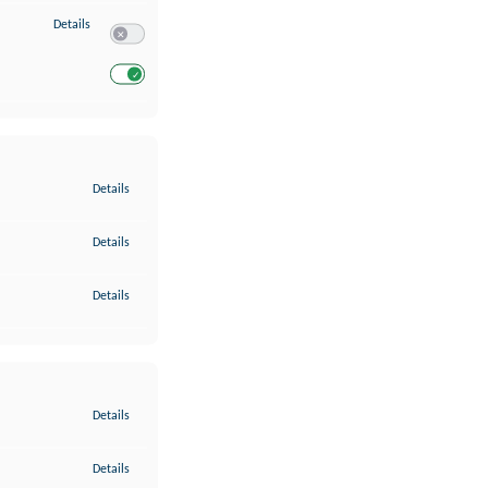
zu Entwicklung und Verbesserung der Angebote
Details
Switch zum Einwilligen bzw. Ablehnen des Dienstes Entwickl
Switch zum Einwilligen bzw. Ablehnen des Dienstes Entwicklu
zu Gewährleistung der Sicherheit, Verhinderung und Aufdeckung v
Details
zu Bereitstellung und Anzeige von Werbung und Inhalten
Details
zu Ihre Entscheidungen zum Datenschutz speichern und übermittel
Details
zu Abgleichung und Kombination von Daten aus unterschiedlichen 
Details
zu Verknüpfung verschiedener Endgeräte
Details