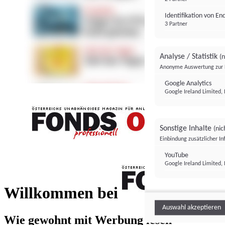
Identifikation von E
3 Partner
Analyse / Statistik
(n
Anonyme Auswertung zur 
Google Analytics
Google Ireland Limited, 
Sonstige Inhalte
(nic
Einbindung zusätzlicher I
FONDS professionell
YouTube
Google Ireland Limited, 
FONDS profess
Willkommen bei
Auswahl akzeptieren
Wie gewohnt mit Werbung lesen