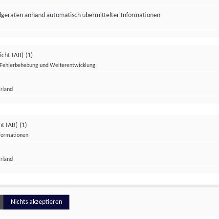
ndgeräten anhand automatisch übermittelter Informationen
icht IAB)
(1)
Fehlerbehebung und Weiterentwicklung
Irland
Impressum
Datenschutzerklärung
Datenschutzeinstellungen
ht IAB)
(1)
nformationen
Irland
ionell
Nichts akzeptieren