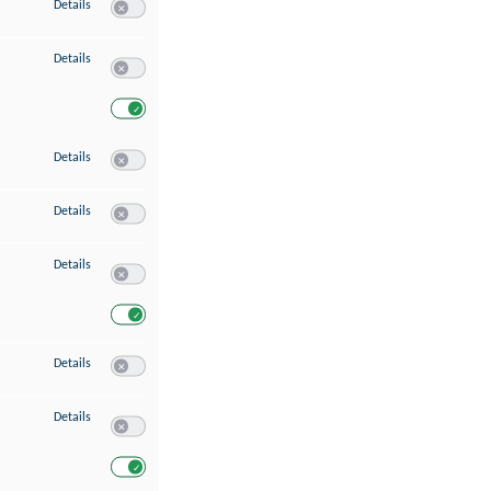
zu Speichern von oder Zugriff auf Informationen auf einem Endgerät
Details
Switch zum Einwilligen bzw. Ablehnen des Dienstes Speichern 
zu Verwendung reduzierter Daten zur Auswahl von Werbeanzeigen
Details
Switch zum Einwilligen bzw. Ablehnen des Dienstes Verwend
Switch zum Einwilligen bzw. Ablehnen des Dienstes Verwendu
zu Erstellung von Profilen für personalisierte Werbung
Details
Switch zum Einwilligen bzw. Ablehnen des Dienstes Erstellung 
zu Verwendung von Profilen zur Auswahl personalisierter Werbung
Details
Switch zum Einwilligen bzw. Ablehnen des Dienstes Verwendun
zu Messung der Werbeleistung
Details
Switch zum Einwilligen bzw. Ablehnen des Dienstes Messung 
Switch zum Einwilligen bzw. Ablehnen des Dienstes Messung d
zu Messung der Performance von Inhalten
Details
Switch zum Einwilligen bzw. Ablehnen des Dienstes Messung 
zu Analyse von Zielgruppen durch Statistiken oder Kombinationen von Dat
Details
Switch zum Einwilligen bzw. Ablehnen des Dienstes Analyse v
Switch zum Einwilligen bzw. Ablehnen des Dienstes Analyse v