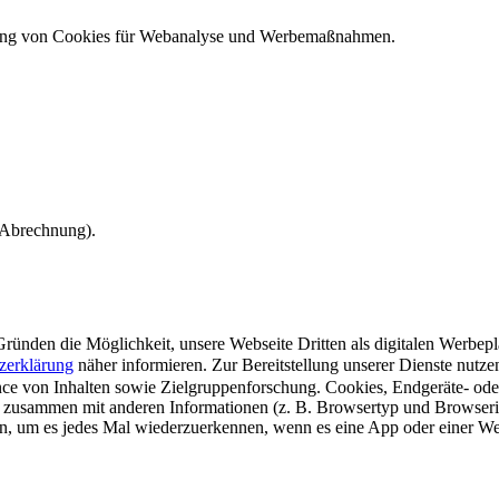
ndung von Cookies für Webanalyse und Werbemaßnahmen.
e Abrechnung).
ünden die Möglichkeit, unsere Webseite Dritten als digitalen Werbeplat
zerklärung
näher informieren.
Zur Bereitstellung unserer Dienste nutz
e von Inhalten sowie Zielgruppenforschung. Cookies, Endgeräte- ode
 zusammen mit anderen Informationen (z. B. Browsertyp und Browserin
n, um es jedes Mal wiederzuerkennen, wenn es eine App oder einer Webs