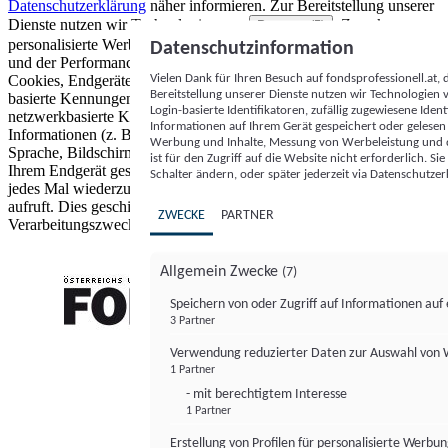
Datenschutzerklärung
näher informieren.
Zur Bereitstellung unserer
Dienste nutzen wir Technologien von
. Zwecke:
Partnern (5)
personalisierte Werbung und Inhalte, Messung von Werbeleistung
Datenschutzinformation
und der Performance von Inhalten sowie Zielgruppenforschung.
Vielen Dank für Ihren Besuch auf fondsprofessionell.at
Cookies, Endgeräte- oder ähnliche Online-Kennungen (z. B. login-
Bereitstellung unserer Dienste nutzen wir Technologien
basierte Kennungen, zufällig generierte Kennungen,
Login-basierte Identifikatoren, zufällig zugewiesene Id
netzwerkbasierte Kennungen) können zusammen mit anderen
Informationen auf Ihrem Gerät gespeichert oder gelese
Informationen (z. B. Browsertyp und Browserinformationen,
Werbung und Inhalte, Messung von Werbeleistung und d
Sprache, Bildschirmgröße, unterstützte Technologien usw.) auf
ist für den Zugriff auf die Website nicht erforderlich. S
Ihrem Endgerät gespeichert oder von dort ausgelesen werden, um es
Schalter ändern, oder später jederzeit via Datenschutzer
jedes Mal wiederzuerkennen, wenn es eine App oder einer Webseite
aufruft. Dies geschieht für einen oder mehrere der hier aufgeführten
ZWECKE
PARTNER
Verarbeitungszwecke.
Allgemein Zwecke
(7)
Speichern von oder Zugriff auf Informationen au
3 Partner
FONDS professionell
Verwendung reduzierter Daten zur Auswahl von
1 Partner
- mit berechtigtem Interesse
1 Partner
Erstellung von Profilen für personalisierte Werbu