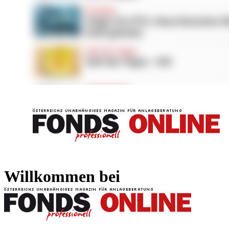
FONDS professionell
FONDS professi
Willkommen bei