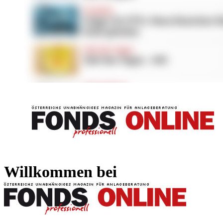
FONDS professionell
FONDS professi
Willkommen bei