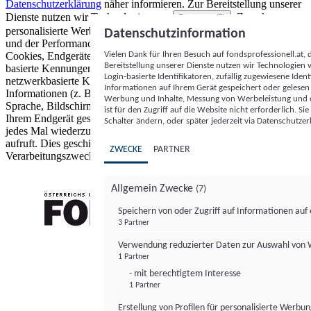
Datenschutzerklärung
näher informieren.
Zur Bereitstellung unserer
Dienste nutzen wir Technologien von
. Zwecke:
Partnern (5)
personalisierte Werbung und Inhalte, Messung von Werbeleistung
Datenschutzinformation
und der Performance von Inhalten sowie Zielgruppenforschung.
Vielen Dank für Ihren Besuch auf fondsprofessionell.at
Cookies, Endgeräte- oder ähnliche Online-Kennungen (z. B. login-
Bereitstellung unserer Dienste nutzen wir Technologien
basierte Kennungen, zufällig generierte Kennungen,
Login-basierte Identifikatoren, zufällig zugewiesene Id
netzwerkbasierte Kennungen) können zusammen mit anderen
Informationen auf Ihrem Gerät gespeichert oder gelese
Informationen (z. B. Browsertyp und Browserinformationen,
Werbung und Inhalte, Messung von Werbeleistung und d
Sprache, Bildschirmgröße, unterstützte Technologien usw.) auf
ist für den Zugriff auf die Website nicht erforderlich. S
Ihrem Endgerät gespeichert oder von dort ausgelesen werden, um es
Schalter ändern, oder später jederzeit via Datenschutzer
jedes Mal wiederzuerkennen, wenn es eine App oder einer Webseite
aufruft. Dies geschieht für einen oder mehrere der hier aufgeführten
ZWECKE
PARTNER
Verarbeitungszwecke.
Allgemein Zwecke
(7)
Speichern von oder Zugriff auf Informationen au
3 Partner
FONDS professionell
Verwendung reduzierter Daten zur Auswahl von
1 Partner
- mit berechtigtem Interesse
1 Partner
Erstellung von Profilen für personalisierte Werbu