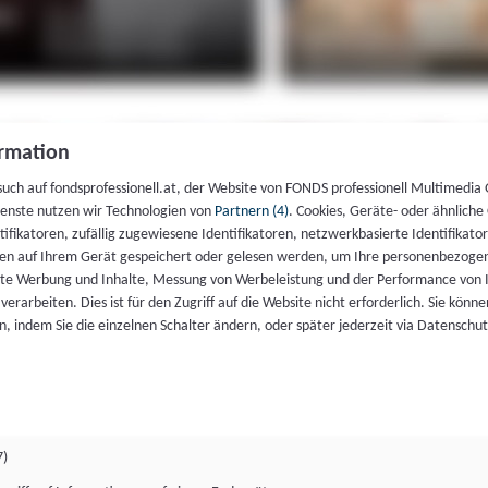
rmation
such auf fondsprofessionell.at, der Website von FONDS professionell Multimedia
ienste nutzen wir Technologien von
Partnern (4)
. Cookies, Geräte- oder ähnliche
entifikatoren, zufällig zugewiesene Identifikatoren, netzwerkbasierte Identifik
en auf Ihrem Gerät gespeichert oder gelesen werden, um Ihre personenbezogen
rte Werbung und Inhalte, Messung von Werbeleistung und der Performance von 
erarbeiten. Dies ist für den Zugriff auf die Website nicht erforderlich. Sie können
, indem Sie die einzelnen Schalter ändern, oder später jederzeit via Datenschu
7)