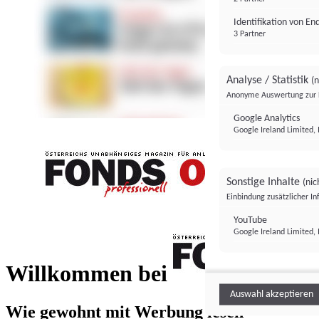
Identifikation von E
3 Partner
Analyse / Statistik
(n
Anonyme Auswertung zur 
Google Analytics
Google Ireland Limited, 
Sonstige Inhalte
(nic
Einbindung zusätzlicher I
FONDS professionell
YouTube
Google Ireland Limited, 
FONDS profess
Willkommen bei
Auswahl akzeptieren
Wie gewohnt mit Werbung lesen