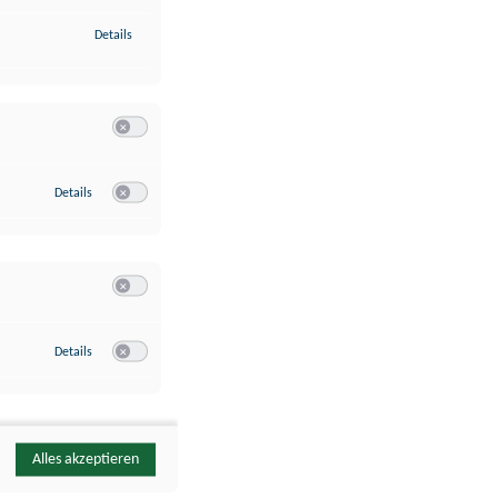
zu Identifikation von Endgeräten anhand automatisch übermittelte
Details
Switch zum Einwilligen bzw. Ablehnen der Kategorie Analyse / 
zu Google Analytics
Details
Switch zum Einwilligen bzw. Ablehnen des Dienstes Google Ana
Switch zum Einwilligen bzw. Ablehnen der Kategorie Sonstige 
zu YouTube
Details
Switch zum Einwilligen bzw. Ablehnen des Dienstes YouTube
Alles akzeptieren