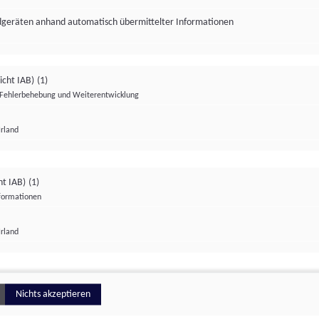
ndgeräten anhand automatisch übermittelter Informationen
icht IAB)
(1)
Fehlerbehebung und Weiterentwicklung
Irland
Impressum
Datenschutzerklärung
Datenschutzeinstellungen
ht IAB)
(1)
nformationen
Irland
ionell
Nichts akzeptieren