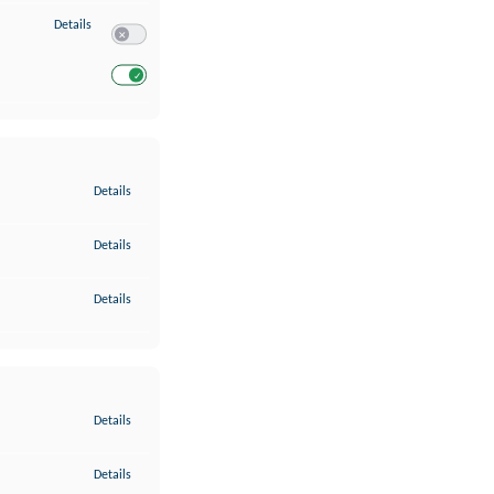
zu Entwicklung und Verbesserung der Angebote
Details
Switch zum Einwilligen bzw. Ablehnen des Dienstes Entwickl
Switch zum Einwilligen bzw. Ablehnen des Dienstes Entwicklu
zu Gewährleistung der Sicherheit, Verhinderung und Aufdeckung v
Details
zu Bereitstellung und Anzeige von Werbung und Inhalten
Details
zu Ihre Entscheidungen zum Datenschutz speichern und übermittel
Details
zu Abgleichung und Kombination von Daten aus unterschiedlichen 
Details
zu Verknüpfung verschiedener Endgeräte
Details