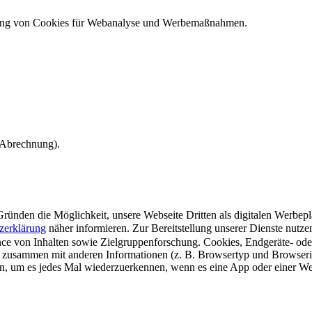
ndung von Cookies für Webanalyse und Werbemaßnahmen.
e Abrechnung).
ünden die Möglichkeit, unsere Webseite Dritten als digitalen Werbeplat
zerklärung
näher informieren.
Zur Bereitstellung unserer Dienste nutz
e von Inhalten sowie Zielgruppenforschung. Cookies, Endgeräte- ode
 zusammen mit anderen Informationen (z. B. Browsertyp und Browserin
n, um es jedes Mal wiederzuerkennen, wenn es eine App oder einer Webs