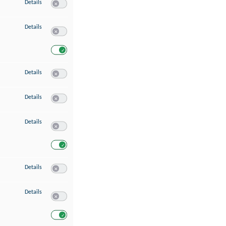
zu Speichern von oder Zugriff auf Informationen auf einem Endgerät
Details
Switch zum Einwilligen bzw. Ablehnen des Dienstes Speichern 
zu Verwendung reduzierter Daten zur Auswahl von Werbeanzeigen
Details
Switch zum Einwilligen bzw. Ablehnen des Dienstes Verwend
Switch zum Einwilligen bzw. Ablehnen des Dienstes Verwendu
zu Erstellung von Profilen für personalisierte Werbung
Details
Switch zum Einwilligen bzw. Ablehnen des Dienstes Erstellung 
zu Verwendung von Profilen zur Auswahl personalisierter Werbung
Details
Switch zum Einwilligen bzw. Ablehnen des Dienstes Verwendun
zu Messung der Werbeleistung
Details
Switch zum Einwilligen bzw. Ablehnen des Dienstes Messung 
Switch zum Einwilligen bzw. Ablehnen des Dienstes Messung d
zu Messung der Performance von Inhalten
Details
Switch zum Einwilligen bzw. Ablehnen des Dienstes Messung 
zu Analyse von Zielgruppen durch Statistiken oder Kombinationen von Dat
Details
Switch zum Einwilligen bzw. Ablehnen des Dienstes Analyse v
Switch zum Einwilligen bzw. Ablehnen des Dienstes Analyse v