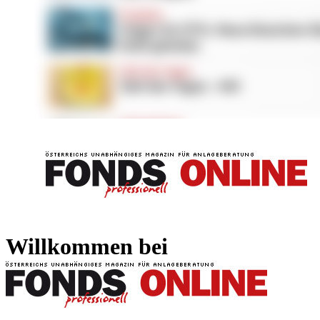
FONDS professionell
FONDS professi
Willkommen bei