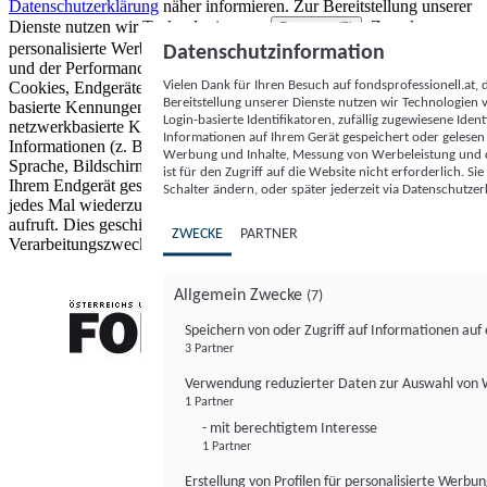
Datenschutzerklärung
näher informieren.
Zur Bereitstellung unserer
Dienste nutzen wir Technologien von
. Zwecke:
Partnern (5)
personalisierte Werbung und Inhalte, Messung von Werbeleistung
Datenschutzinformation
und der Performance von Inhalten sowie Zielgruppenforschung.
Vielen Dank für Ihren Besuch auf fondsprofessionell.at
Cookies, Endgeräte- oder ähnliche Online-Kennungen (z. B. login-
Bereitstellung unserer Dienste nutzen wir Technologien
basierte Kennungen, zufällig generierte Kennungen,
Login-basierte Identifikatoren, zufällig zugewiesene Id
netzwerkbasierte Kennungen) können zusammen mit anderen
Informationen auf Ihrem Gerät gespeichert oder gelese
Informationen (z. B. Browsertyp und Browserinformationen,
Werbung und Inhalte, Messung von Werbeleistung und d
Sprache, Bildschirmgröße, unterstützte Technologien usw.) auf
ist für den Zugriff auf die Website nicht erforderlich. S
Ihrem Endgerät gespeichert oder von dort ausgelesen werden, um es
Schalter ändern, oder später jederzeit via Datenschutzer
jedes Mal wiederzuerkennen, wenn es eine App oder einer Webseite
aufruft. Dies geschieht für einen oder mehrere der hier aufgeführten
ZWECKE
PARTNER
Verarbeitungszwecke.
Allgemein Zwecke
(7)
Speichern von oder Zugriff auf Informationen au
3 Partner
FONDS professionell
Verwendung reduzierter Daten zur Auswahl von
1 Partner
- mit berechtigtem Interesse
1 Partner
Erstellung von Profilen für personalisierte Werbu