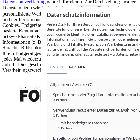
Datenschutzerklärung
näher informieren.
Zur Bereitstellung unserer
Dienste nutzen wir Technologien von
. Zwecke:
Partnern (5)
personalisierte Werbung und Inhalte, Messung von Werbeleistung
Datenschutzinformation
und der Performance von Inhalten sowie Zielgruppenforschung.
Vielen Dank für Ihren Besuch auf fondsprofessionell.at
Cookies, Endgeräte- oder ähnliche Online-Kennungen (z. B. login-
Bereitstellung unserer Dienste nutzen wir Technologien
basierte Kennungen, zufällig generierte Kennungen,
Login-basierte Identifikatoren, zufällig zugewiesene Id
netzwerkbasierte Kennungen) können zusammen mit anderen
Informationen auf Ihrem Gerät gespeichert oder gelese
Informationen (z. B. Browsertyp und Browserinformationen,
Werbung und Inhalte, Messung von Werbeleistung und d
Sprache, Bildschirmgröße, unterstützte Technologien usw.) auf
ist für den Zugriff auf die Website nicht erforderlich. S
Ihrem Endgerät gespeichert oder von dort ausgelesen werden, um es
Schalter ändern, oder später jederzeit via Datenschutzer
jedes Mal wiederzuerkennen, wenn es eine App oder einer Webseite
aufruft. Dies geschieht für einen oder mehrere der hier aufgeführten
ZWECKE
PARTNER
Verarbeitungszwecke.
Allgemein Zwecke
(7)
Speichern von oder Zugriff auf Informationen au
3 Partner
FONDS professionell
Verwendung reduzierter Daten zur Auswahl von
1 Partner
- mit berechtigtem Interesse
1 Partner
Erstellung von Profilen für personalisierte Werbu