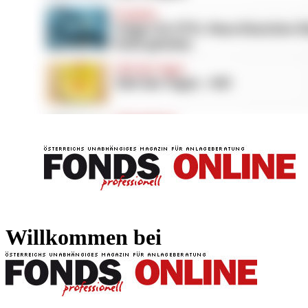
FONDS professionell
FONDS professi
Willkommen bei