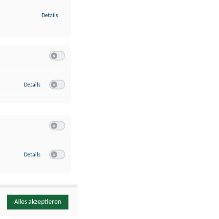
zu Identifikation von Endgeräten anhand automatisch übermittelte
Details
Switch zum Einwilligen bzw. Ablehnen der Kategorie Analyse / 
zu Google Analytics
Details
Switch zum Einwilligen bzw. Ablehnen des Dienstes Google Ana
Switch zum Einwilligen bzw. Ablehnen der Kategorie Sonstige 
zu YouTube
Details
Switch zum Einwilligen bzw. Ablehnen des Dienstes YouTube
Alles akzeptieren