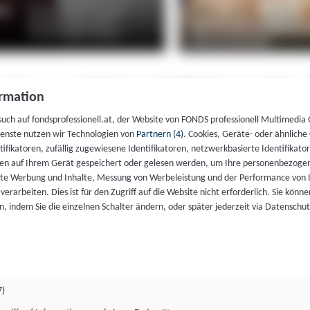
rmation
such auf fondsprofessionell.at, der Website von FONDS professionell Multimedia
ienste nutzen wir Technologien von
Partnern (4)
. Cookies, Geräte- oder ähnliche
entifikatoren, zufällig zugewiesene Identifikatoren, netzwerkbasierte Identifik
en auf Ihrem Gerät gespeichert oder gelesen werden, um Ihre personenbezogen
rte Werbung und Inhalte, Messung von Werbeleistung und der Performance von 
erarbeiten. Dies ist für den Zugriff auf die Website nicht erforderlich. Sie können
, indem Sie die einzelnen Schalter ändern, oder später jederzeit via Datenschu
7)