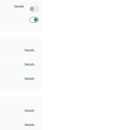
zu Entwicklung und Verbesserung der Angebote
Details
Switch zum Einwilligen bzw. Ablehnen des Dienstes Entwickl
Switch zum Einwilligen bzw. Ablehnen des Dienstes Entwicklu
zu Gewährleistung der Sicherheit, Verhinderung und Aufdeckung v
Details
zu Bereitstellung und Anzeige von Werbung und Inhalten
Details
zu Ihre Entscheidungen zum Datenschutz speichern und übermittel
Details
zu Abgleichung und Kombination von Daten aus unterschiedlichen 
Details
zu Verknüpfung verschiedener Endgeräte
Details