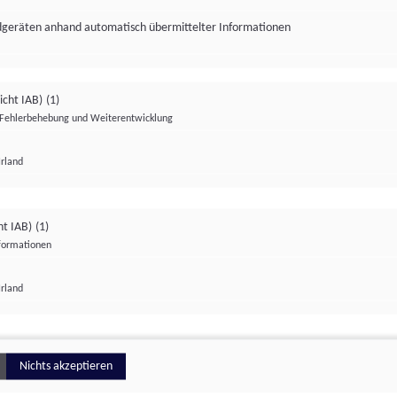
ndgeräten anhand automatisch übermittelter Informationen
icht IAB)
(1)
Fehlerbehebung und Weiterentwicklung
Irland
Impressum
Datenschutzerklärung
Datenschutzeinstellungen
ht IAB)
(1)
nformationen
Irland
ionell
Nichts akzeptieren