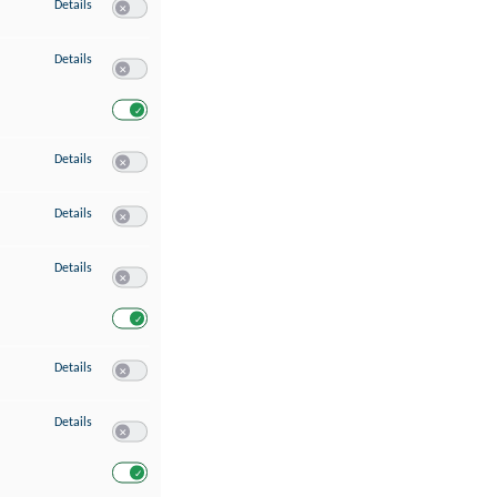
zu Speichern von oder Zugriff auf Informationen auf einem Endgerät
Details
Switch zum Einwilligen bzw. Ablehnen des Dienstes Speichern 
zu Verwendung reduzierter Daten zur Auswahl von Werbeanzeigen
Details
Switch zum Einwilligen bzw. Ablehnen des Dienstes Verwend
Switch zum Einwilligen bzw. Ablehnen des Dienstes Verwendu
zu Erstellung von Profilen für personalisierte Werbung
Details
Switch zum Einwilligen bzw. Ablehnen des Dienstes Erstellung 
zu Verwendung von Profilen zur Auswahl personalisierter Werbung
Details
Switch zum Einwilligen bzw. Ablehnen des Dienstes Verwendun
zu Messung der Werbeleistung
Details
Switch zum Einwilligen bzw. Ablehnen des Dienstes Messung 
Switch zum Einwilligen bzw. Ablehnen des Dienstes Messung d
zu Messung der Performance von Inhalten
Details
Switch zum Einwilligen bzw. Ablehnen des Dienstes Messung 
zu Analyse von Zielgruppen durch Statistiken oder Kombinationen von Dat
Details
Switch zum Einwilligen bzw. Ablehnen des Dienstes Analyse v
Switch zum Einwilligen bzw. Ablehnen des Dienstes Analyse v