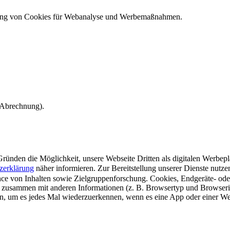
ndung von Cookies für Webanalyse und Werbemaßnahmen.
e Abrechnung).
ünden die Möglichkeit, unsere Webseite Dritten als digitalen Werbeplat
zerklärung
näher informieren.
Zur Bereitstellung unserer Dienste nutz
e von Inhalten sowie Zielgruppenforschung. Cookies, Endgeräte- ode
 zusammen mit anderen Informationen (z. B. Browsertyp und Browserin
n, um es jedes Mal wiederzuerkennen, wenn es eine App oder einer Webs