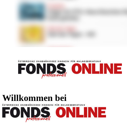
FONDS professionell
FONDS professi
Willkommen bei