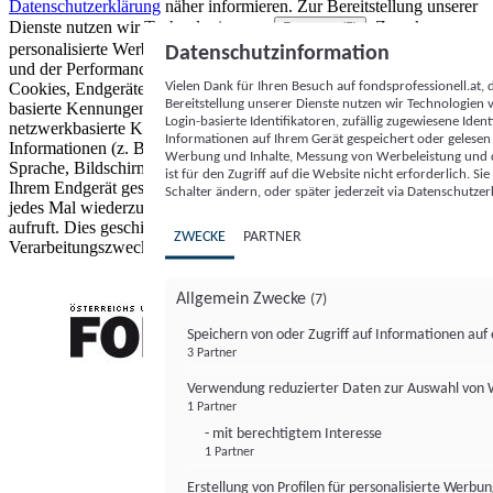
Datenschutzerklärung
näher informieren.
Zur Bereitstellung unserer
Dienste nutzen wir Technologien von
. Zwecke:
Partnern (5)
personalisierte Werbung und Inhalte, Messung von Werbeleistung
Datenschutzinformation
und der Performance von Inhalten sowie Zielgruppenforschung.
Vielen Dank für Ihren Besuch auf fondsprofessionell.at
Cookies, Endgeräte- oder ähnliche Online-Kennungen (z. B. login-
Bereitstellung unserer Dienste nutzen wir Technologien
basierte Kennungen, zufällig generierte Kennungen,
Login-basierte Identifikatoren, zufällig zugewiesene Id
netzwerkbasierte Kennungen) können zusammen mit anderen
Informationen auf Ihrem Gerät gespeichert oder gelese
Informationen (z. B. Browsertyp und Browserinformationen,
Werbung und Inhalte, Messung von Werbeleistung und d
Sprache, Bildschirmgröße, unterstützte Technologien usw.) auf
ist für den Zugriff auf die Website nicht erforderlich. S
Ihrem Endgerät gespeichert oder von dort ausgelesen werden, um es
Schalter ändern, oder später jederzeit via Datenschutzer
jedes Mal wiederzuerkennen, wenn es eine App oder einer Webseite
aufruft. Dies geschieht für einen oder mehrere der hier aufgeführten
ZWECKE
PARTNER
Verarbeitungszwecke.
Allgemein Zwecke
(7)
Speichern von oder Zugriff auf Informationen au
3 Partner
FONDS professionell
Verwendung reduzierter Daten zur Auswahl von
1 Partner
- mit berechtigtem Interesse
1 Partner
Erstellung von Profilen für personalisierte Werbu