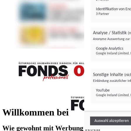
Identifikation von E
3 Partner
Analyse / Statistik
(n
Anonyme Auswertung zur 
Google Analytics
Google Ireland Limited, 
Sonstige Inhalte
(nic
Einbindung zusätzlicher I
FONDS professionell
YouTube
Google Ireland Limited, 
FONDS profess
Willkommen bei
Auswahl akzeptieren
Wie gewohnt mit Werbung lesen