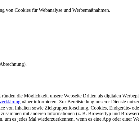
ndung von Cookies für Webanalyse und Werbemaßnahmen.
e Abrechnung).
ünden die Möglichkeit, unsere Webseite Dritten als digitalen Werbeplat
zerklärung
näher informieren.
Zur Bereitstellung unserer Dienste nutz
e von Inhalten sowie Zielgruppenforschung. Cookies, Endgeräte- ode
 zusammen mit anderen Informationen (z. B. Browsertyp und Browserin
n, um es jedes Mal wiederzuerkennen, wenn es eine App oder einer Webs