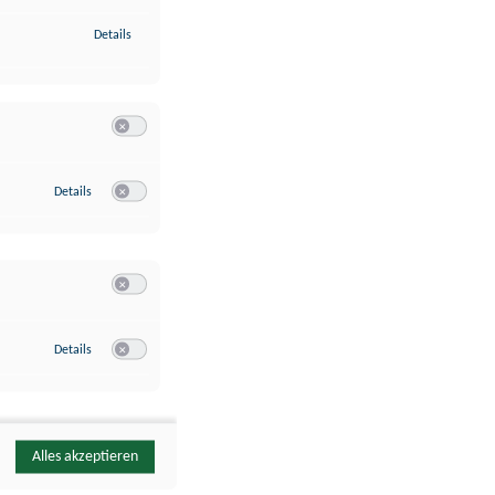
zu Identifikation von Endgeräten anhand automatisch übermittelte
Details
Switch zum Einwilligen bzw. Ablehnen der Kategorie Analyse / 
zu Google Analytics
Details
Switch zum Einwilligen bzw. Ablehnen des Dienstes Google Ana
Switch zum Einwilligen bzw. Ablehnen der Kategorie Sonstige 
zu YouTube
Details
Switch zum Einwilligen bzw. Ablehnen des Dienstes YouTube
Alles akzeptieren