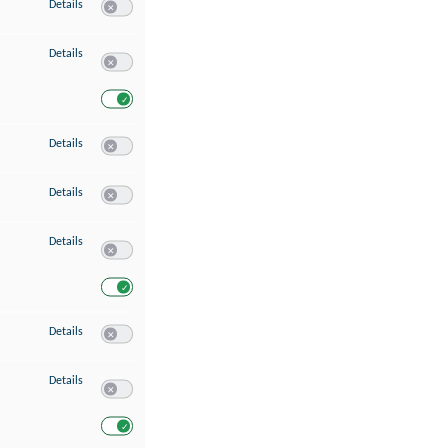
zu Speichern von oder Zugriff auf Informationen auf einem Endgerät
Details
Switch zum Einwilligen bzw. Ablehnen des Dienstes Speichern 
zu Verwendung reduzierter Daten zur Auswahl von Werbeanzeigen
Details
Switch zum Einwilligen bzw. Ablehnen des Dienstes Verwend
Switch zum Einwilligen bzw. Ablehnen des Dienstes Verwendu
zu Erstellung von Profilen für personalisierte Werbung
Details
Switch zum Einwilligen bzw. Ablehnen des Dienstes Erstellung 
zu Verwendung von Profilen zur Auswahl personalisierter Werbung
Details
Switch zum Einwilligen bzw. Ablehnen des Dienstes Verwendun
zu Messung der Werbeleistung
Details
Switch zum Einwilligen bzw. Ablehnen des Dienstes Messung 
Switch zum Einwilligen bzw. Ablehnen des Dienstes Messung d
zu Messung der Performance von Inhalten
Details
Switch zum Einwilligen bzw. Ablehnen des Dienstes Messung 
zu Analyse von Zielgruppen durch Statistiken oder Kombinationen von Dat
Details
Switch zum Einwilligen bzw. Ablehnen des Dienstes Analyse v
Switch zum Einwilligen bzw. Ablehnen des Dienstes Analyse v