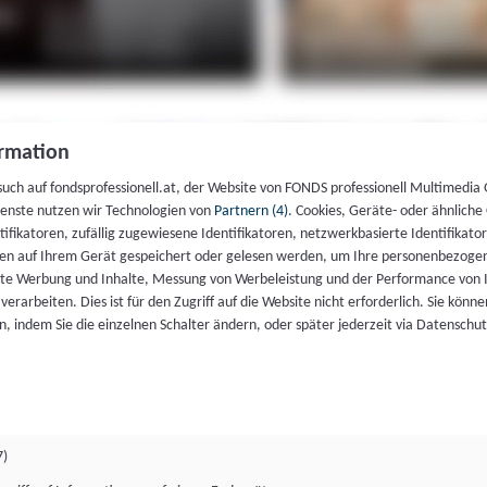
rmation
such auf fondsprofessionell.at, der Website von FONDS professionell Multimedia
ienste nutzen wir Technologien von
Partnern (4)
. Cookies, Geräte- oder ähnliche
entifikatoren, zufällig zugewiesene Identifikatoren, netzwerkbasierte Identifik
en auf Ihrem Gerät gespeichert oder gelesen werden, um Ihre personenbezogen
rte Werbung und Inhalte, Messung von Werbeleistung und der Performance von 
erarbeiten. Dies ist für den Zugriff auf die Website nicht erforderlich. Sie können
, indem Sie die einzelnen Schalter ändern, oder später jederzeit via Datenschu
7)