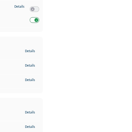
zu Entwicklung und Verbesserung der Angebote
Details
Switch zum Einwilligen bzw. Ablehnen des Dienstes Entwickl
Switch zum Einwilligen bzw. Ablehnen des Dienstes Entwicklu
zu Gewährleistung der Sicherheit, Verhinderung und Aufdeckung v
Details
zu Bereitstellung und Anzeige von Werbung und Inhalten
Details
zu Ihre Entscheidungen zum Datenschutz speichern und übermittel
Details
zu Abgleichung und Kombination von Daten aus unterschiedlichen 
Details
zu Verknüpfung verschiedener Endgeräte
Details