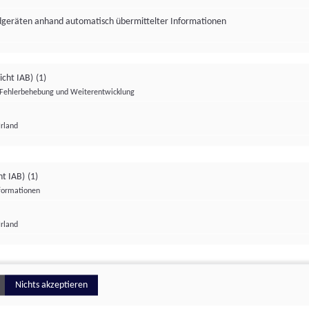
ndgeräten anhand automatisch übermittelter Informationen
icht IAB)
(1)
Fehlerbehebung und Weiterentwicklung
Irland
Impressum
Datenschutzerklärung
Datenschutzeinstellungen
ht IAB)
(1)
nformationen
Irland
ionell
Nichts akzeptieren