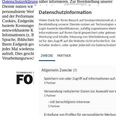
Datenschutzerklärung
näher informieren.
Zur Bereitstellung unserer
Dienste nutzen wir Technologien von
. Zwecke:
Partnern (5)
personalisierte Werbung und Inhalte, Messung von Werbeleistung
Datenschutzinformation
und der Performance von Inhalten sowie Zielgruppenforschung.
Vielen Dank für Ihren Besuch auf fondsprofessionell.at
Cookies, Endgeräte- oder ähnliche Online-Kennungen (z. B. login-
Bereitstellung unserer Dienste nutzen wir Technologien
basierte Kennungen, zufällig generierte Kennungen,
Login-basierte Identifikatoren, zufällig zugewiesene Id
netzwerkbasierte Kennungen) können zusammen mit anderen
Informationen auf Ihrem Gerät gespeichert oder gelese
Informationen (z. B. Browsertyp und Browserinformationen,
Werbung und Inhalte, Messung von Werbeleistung und d
Sprache, Bildschirmgröße, unterstützte Technologien usw.) auf
ist für den Zugriff auf die Website nicht erforderlich. S
Ihrem Endgerät gespeichert oder von dort ausgelesen werden, um es
Schalter ändern, oder später jederzeit via Datenschutzer
jedes Mal wiederzuerkennen, wenn es eine App oder einer Webseite
aufruft. Dies geschieht für einen oder mehrere der hier aufgeführten
ZWECKE
PARTNER
Verarbeitungszwecke.
Allgemein Zwecke
(7)
Speichern von oder Zugriff auf Informationen au
3 Partner
FONDS professionell
Verwendung reduzierter Daten zur Auswahl von
1 Partner
- mit berechtigtem Interesse
1 Partner
Erstellung von Profilen für personalisierte Werbu