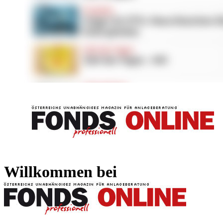
FONDS professionell
FONDS professi
Willkommen bei