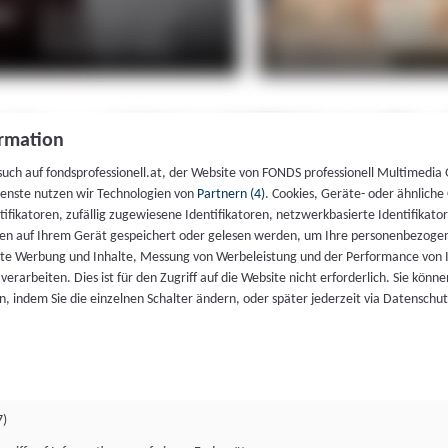
rmation
such auf fondsprofessionell.at, der Website von FONDS professionell Multimedia
ienste nutzen wir Technologien von
Partnern (4)
. Cookies, Geräte- oder ähnliche
entifikatoren, zufällig zugewiesene Identifikatoren, netzwerkbasierte Identifik
en auf Ihrem Gerät gespeichert oder gelesen werden, um Ihre personenbezogen
rte Werbung und Inhalte, Messung von Werbeleistung und der Performance von 
erarbeiten. Dies ist für den Zugriff auf die Website nicht erforderlich. Sie können
, indem Sie die einzelnen Schalter ändern, oder später jederzeit via Datenschu
7)