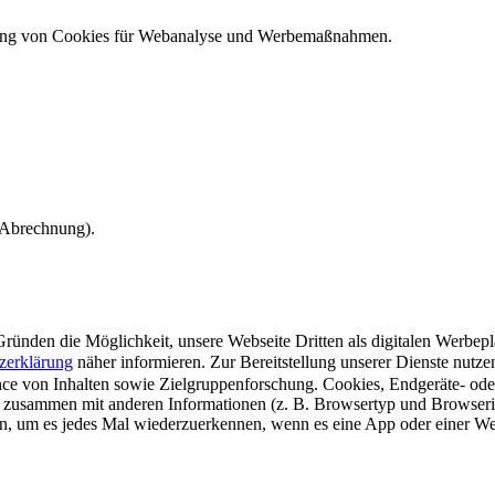
ndung von Cookies für Webanalyse und Werbemaßnahmen.
e Abrechnung).
ünden die Möglichkeit, unsere Webseite Dritten als digitalen Werbeplat
zerklärung
näher informieren.
Zur Bereitstellung unserer Dienste nutz
e von Inhalten sowie Zielgruppenforschung. Cookies, Endgeräte- ode
 zusammen mit anderen Informationen (z. B. Browsertyp und Browserin
n, um es jedes Mal wiederzuerkennen, wenn es eine App oder einer Webs