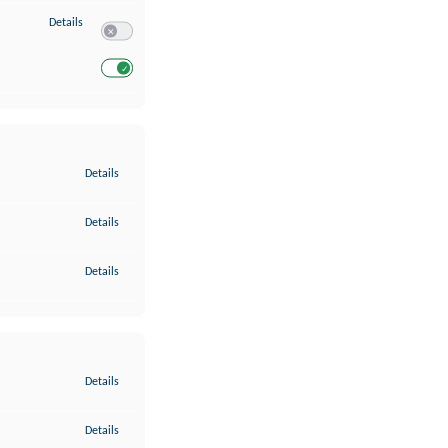
zu Entwicklung und Verbesserung der Angebote
Details
Switch zum Einwilligen bzw. Ablehnen des Dienstes Entwickl
Switch zum Einwilligen bzw. Ablehnen des Dienstes Entwicklu
zu Gewährleistung der Sicherheit, Verhinderung und Aufdeckung v
Details
zu Bereitstellung und Anzeige von Werbung und Inhalten
Details
zu Ihre Entscheidungen zum Datenschutz speichern und übermittel
Details
zu Abgleichung und Kombination von Daten aus unterschiedlichen 
Details
zu Verknüpfung verschiedener Endgeräte
Details