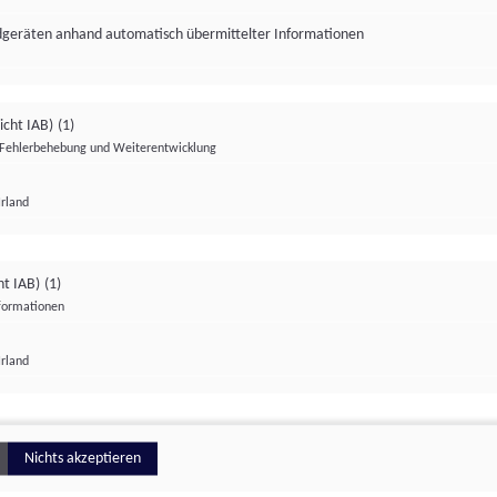
ndgeräten anhand automatisch übermittelter Informationen
icht IAB)
(1)
Fehlerbehebung und Weiterentwicklung
Irland
Impressum
Datenschutzerklärung
Datenschutzeinstellungen
ht IAB)
(1)
nformationen
Irland
ionell
Nichts akzeptieren