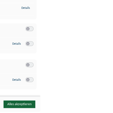
zu Identifikation von Endgeräten anhand automatisch übermittelte
Details
Switch zum Einwilligen bzw. Ablehnen der Kategorie Analyse / 
zu Google Analytics
Details
Switch zum Einwilligen bzw. Ablehnen des Dienstes Google Ana
Switch zum Einwilligen bzw. Ablehnen der Kategorie Sonstige 
zu YouTube
Details
Switch zum Einwilligen bzw. Ablehnen des Dienstes YouTube
Alles akzeptieren