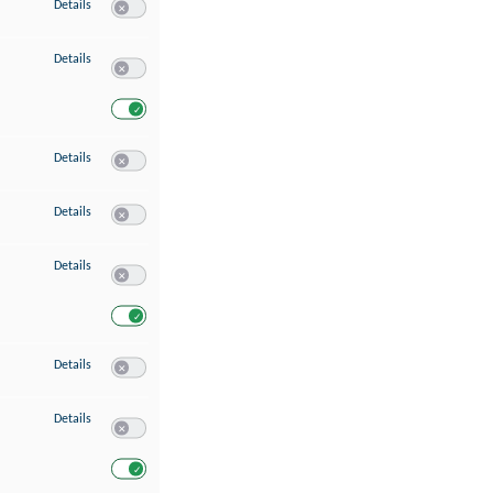
zu Speichern von oder Zugriff auf Informationen auf einem Endgerät
Details
Switch zum Einwilligen bzw. Ablehnen des Dienstes Speichern 
zu Verwendung reduzierter Daten zur Auswahl von Werbeanzeigen
Details
Switch zum Einwilligen bzw. Ablehnen des Dienstes Verwend
Switch zum Einwilligen bzw. Ablehnen des Dienstes Verwendu
zu Erstellung von Profilen für personalisierte Werbung
Details
Switch zum Einwilligen bzw. Ablehnen des Dienstes Erstellung 
zu Verwendung von Profilen zur Auswahl personalisierter Werbung
Details
Switch zum Einwilligen bzw. Ablehnen des Dienstes Verwendun
zu Messung der Werbeleistung
Details
Switch zum Einwilligen bzw. Ablehnen des Dienstes Messung 
Switch zum Einwilligen bzw. Ablehnen des Dienstes Messung d
zu Messung der Performance von Inhalten
Details
Switch zum Einwilligen bzw. Ablehnen des Dienstes Messung 
zu Analyse von Zielgruppen durch Statistiken oder Kombinationen von Dat
Details
Switch zum Einwilligen bzw. Ablehnen des Dienstes Analyse v
Switch zum Einwilligen bzw. Ablehnen des Dienstes Analyse v