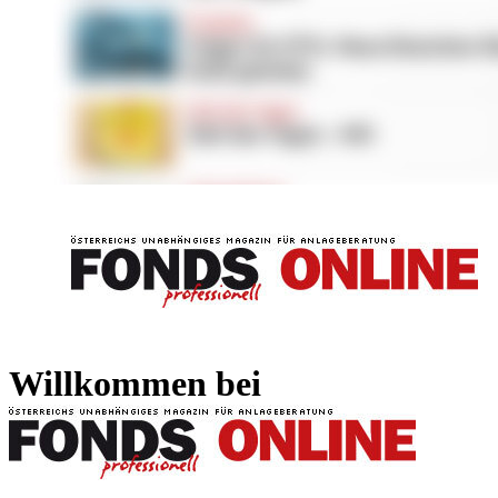
FONDS professionell
FONDS professi
Willkommen bei