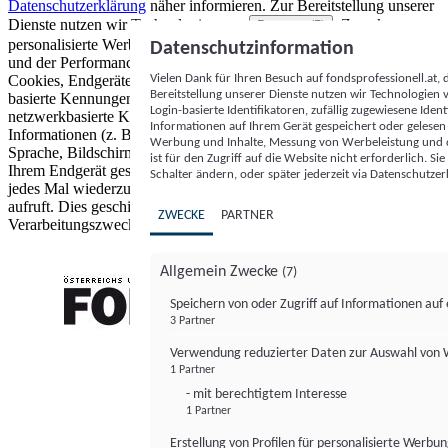
Datenschutzerklärung
näher informieren.
Zur Bereitstellung unserer
Dienste nutzen wir Technologien von
. Zwecke:
Partnern (5)
personalisierte Werbung und Inhalte, Messung von Werbeleistung
Datenschutzinformation
und der Performance von Inhalten sowie Zielgruppenforschung.
Vielen Dank für Ihren Besuch auf fondsprofessionell.at
Cookies, Endgeräte- oder ähnliche Online-Kennungen (z. B. login-
Bereitstellung unserer Dienste nutzen wir Technologien
basierte Kennungen, zufällig generierte Kennungen,
Login-basierte Identifikatoren, zufällig zugewiesene Id
netzwerkbasierte Kennungen) können zusammen mit anderen
Informationen auf Ihrem Gerät gespeichert oder gelese
Informationen (z. B. Browsertyp und Browserinformationen,
Werbung und Inhalte, Messung von Werbeleistung und d
Sprache, Bildschirmgröße, unterstützte Technologien usw.) auf
ist für den Zugriff auf die Website nicht erforderlich. S
Ihrem Endgerät gespeichert oder von dort ausgelesen werden, um es
Schalter ändern, oder später jederzeit via Datenschutzer
jedes Mal wiederzuerkennen, wenn es eine App oder einer Webseite
aufruft. Dies geschieht für einen oder mehrere der hier aufgeführten
ZWECKE
PARTNER
Verarbeitungszwecke.
Allgemein Zwecke
(7)
Speichern von oder Zugriff auf Informationen au
3 Partner
FONDS professionell
Verwendung reduzierter Daten zur Auswahl von
1 Partner
- mit berechtigtem Interesse
1 Partner
Erstellung von Profilen für personalisierte Werbu