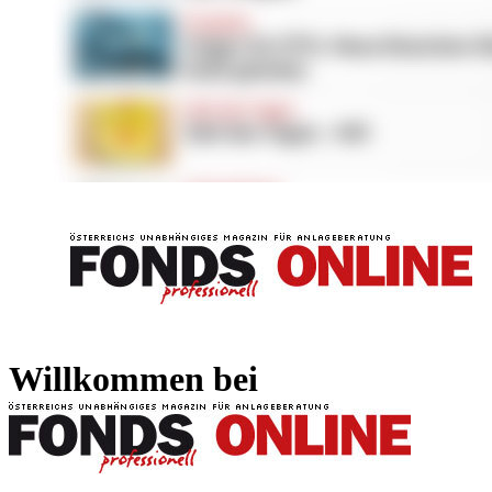
FONDS professionell
FONDS professi
Willkommen bei