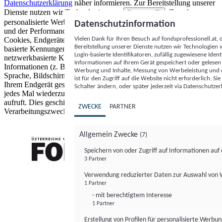
Datenschutzerklärung
näher informieren.
Zur Bereitstellung unserer
Dienste nutzen wir Technologien von
. Zwecke:
Partnern (5)
personalisierte Werbung und Inhalte, Messung von Werbeleistung
Datenschutzinformation
und der Performance von Inhalten sowie Zielgruppenforschung.
Vielen Dank für Ihren Besuch auf fondsprofessionell.at
Cookies, Endgeräte- oder ähnliche Online-Kennungen (z. B. login-
Bereitstellung unserer Dienste nutzen wir Technologien
basierte Kennungen, zufällig generierte Kennungen,
Login-basierte Identifikatoren, zufällig zugewiesene Id
netzwerkbasierte Kennungen) können zusammen mit anderen
Informationen auf Ihrem Gerät gespeichert oder gelese
Informationen (z. B. Browsertyp und Browserinformationen,
Werbung und Inhalte, Messung von Werbeleistung und d
Sprache, Bildschirmgröße, unterstützte Technologien usw.) auf
ist für den Zugriff auf die Website nicht erforderlich. S
Ihrem Endgerät gespeichert oder von dort ausgelesen werden, um es
Schalter ändern, oder später jederzeit via Datenschutzer
jedes Mal wiederzuerkennen, wenn es eine App oder einer Webseite
aufruft. Dies geschieht für einen oder mehrere der hier aufgeführten
ZWECKE
PARTNER
Verarbeitungszwecke.
Allgemein Zwecke
(7)
Speichern von oder Zugriff auf Informationen au
3 Partner
FONDS professionell
Verwendung reduzierter Daten zur Auswahl von
1 Partner
- mit berechtigtem Interesse
1 Partner
Erstellung von Profilen für personalisierte Werbu