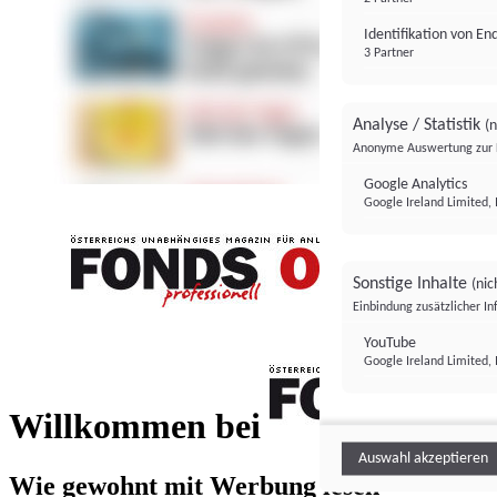
Identifikation von E
3 Partner
Analyse / Statistik
(n
Anonyme Auswertung zur 
Google Analytics
Google Ireland Limited, 
Sonstige Inhalte
(nic
Einbindung zusätzlicher I
FONDS professionell
YouTube
Google Ireland Limited, 
FONDS profess
Willkommen bei
Auswahl akzeptieren
Wie gewohnt mit Werbung lesen