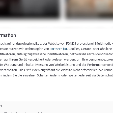
rmation
such auf fondsprofessionell.at, der Website von FONDS professionell Multimedia
ienste nutzen wir Technologien von
Partnern (4)
. Cookies, Geräte- oder ähnliche
entifikatoren, zufällig zugewiesene Identifikatoren, netzwerkbasierte Identifik
en auf Ihrem Gerät gespeichert oder gelesen werden, um Ihre personenbezogen
rte Werbung und Inhalte, Messung von Werbeleistung und der Performance von 
erarbeiten. Dies ist für den Zugriff auf die Website nicht erforderlich. Sie können
, indem Sie die einzelnen Schalter ändern, oder später jederzeit via Datenschu
7)