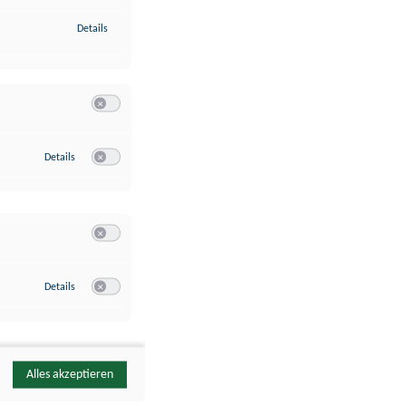
zu Identifikation von Endgeräten anhand automatisch übermittelte
Details
Switch zum Einwilligen bzw. Ablehnen der Kategorie Analyse / 
zu Google Analytics
Details
Switch zum Einwilligen bzw. Ablehnen des Dienstes Google Ana
Switch zum Einwilligen bzw. Ablehnen der Kategorie Sonstige 
zu YouTube
Details
Switch zum Einwilligen bzw. Ablehnen des Dienstes YouTube
Alles akzeptieren