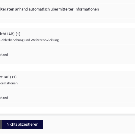
ndgeräten anhand automatisch übermittelter Informationen
icht IAB)
(1)
Fehlerbehebung und Weiterentwicklung
Irland
Impressum
Datenschutzerklärung
Datenschutzeinstellungen
ht IAB)
(1)
nformationen
Irland
ionell
Nichts akzeptieren