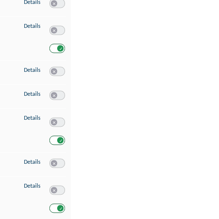
zu Speichern von oder Zugriff auf Informationen auf einem Endgerät
Details
Switch zum Einwilligen bzw. Ablehnen des Dienstes Speichern 
zu Verwendung reduzierter Daten zur Auswahl von Werbeanzeigen
Details
Switch zum Einwilligen bzw. Ablehnen des Dienstes Verwend
Switch zum Einwilligen bzw. Ablehnen des Dienstes Verwendu
zu Erstellung von Profilen für personalisierte Werbung
Details
Switch zum Einwilligen bzw. Ablehnen des Dienstes Erstellung 
zu Verwendung von Profilen zur Auswahl personalisierter Werbung
Details
Switch zum Einwilligen bzw. Ablehnen des Dienstes Verwendun
zu Messung der Werbeleistung
Details
Switch zum Einwilligen bzw. Ablehnen des Dienstes Messung 
Switch zum Einwilligen bzw. Ablehnen des Dienstes Messung d
zu Messung der Performance von Inhalten
Details
Switch zum Einwilligen bzw. Ablehnen des Dienstes Messung 
zu Analyse von Zielgruppen durch Statistiken oder Kombinationen von Dat
Details
Switch zum Einwilligen bzw. Ablehnen des Dienstes Analyse v
Switch zum Einwilligen bzw. Ablehnen des Dienstes Analyse v