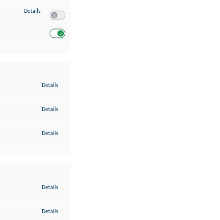
zu Entwicklung und Verbesserung der Angebote
Details
Switch zum Einwilligen bzw. Ablehnen des Dienstes Entwickl
Switch zum Einwilligen bzw. Ablehnen des Dienstes Entwicklu
zu Gewährleistung der Sicherheit, Verhinderung und Aufdeckung v
Details
zu Bereitstellung und Anzeige von Werbung und Inhalten
Details
zu Ihre Entscheidungen zum Datenschutz speichern und übermittel
Details
zu Abgleichung und Kombination von Daten aus unterschiedlichen 
Details
zu Verknüpfung verschiedener Endgeräte
Details