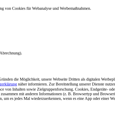
ndung von Cookies für Webanalyse und Werbemaßnahmen.
e Abrechnung).
ünden die Möglichkeit, unsere Webseite Dritten als digitalen Werbeplat
zerklärung
näher informieren.
Zur Bereitstellung unserer Dienste nutz
e von Inhalten sowie Zielgruppenforschung. Cookies, Endgeräte- ode
 zusammen mit anderen Informationen (z. B. Browsertyp und Browserin
n, um es jedes Mal wiederzuerkennen, wenn es eine App oder einer Webs