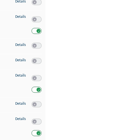
zu Speichern von oder Zugriff auf Informationen auf einem Endgerät
Details
Switch zum Einwilligen bzw. Ablehnen des Dienstes Speichern 
zu Verwendung reduzierter Daten zur Auswahl von Werbeanzeigen
Details
Switch zum Einwilligen bzw. Ablehnen des Dienstes Verwend
Switch zum Einwilligen bzw. Ablehnen des Dienstes Verwendu
zu Erstellung von Profilen für personalisierte Werbung
Details
Switch zum Einwilligen bzw. Ablehnen des Dienstes Erstellung 
zu Verwendung von Profilen zur Auswahl personalisierter Werbung
Details
Switch zum Einwilligen bzw. Ablehnen des Dienstes Verwendun
zu Messung der Werbeleistung
Details
Switch zum Einwilligen bzw. Ablehnen des Dienstes Messung 
Switch zum Einwilligen bzw. Ablehnen des Dienstes Messung d
zu Messung der Performance von Inhalten
Details
Switch zum Einwilligen bzw. Ablehnen des Dienstes Messung 
zu Analyse von Zielgruppen durch Statistiken oder Kombinationen von Dat
Details
Switch zum Einwilligen bzw. Ablehnen des Dienstes Analyse v
Switch zum Einwilligen bzw. Ablehnen des Dienstes Analyse v