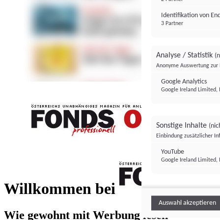
Identifikation von E
3 Partner
Analyse / Statistik
(n
Anonyme Auswertung zur 
Google Analytics
Google Ireland Limited, 
Sonstige Inhalte
(nic
Einbindung zusätzlicher I
FONDS professionell
YouTube
Google Ireland Limited, 
FONDS profess
Willkommen bei
Auswahl akzeptieren
Wie gewohnt mit Werbung lesen