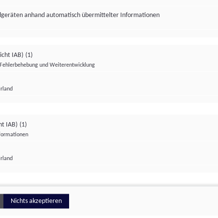
ndgeräten anhand automatisch übermittelter Informationen
icht IAB)
(1)
Fehlerbehebung und Weiterentwicklung
Irland
Impressum
Datenschutzerklärung
Datenschutzeinstellungen
ht IAB)
(1)
nformationen
Irland
ionell
Nichts akzeptieren