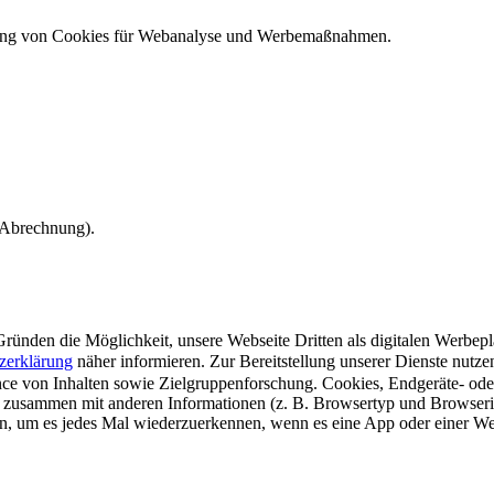
ndung von Cookies für Webanalyse und Werbemaßnahmen.
e Abrechnung).
ünden die Möglichkeit, unsere Webseite Dritten als digitalen Werbeplat
zerklärung
näher informieren.
Zur Bereitstellung unserer Dienste nutz
e von Inhalten sowie Zielgruppenforschung. Cookies, Endgeräte- ode
 zusammen mit anderen Informationen (z. B. Browsertyp und Browserin
n, um es jedes Mal wiederzuerkennen, wenn es eine App oder einer Webs