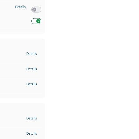
zu Entwicklung und Verbesserung der Angebote
Details
Switch zum Einwilligen bzw. Ablehnen des Dienstes Entwickl
Switch zum Einwilligen bzw. Ablehnen des Dienstes Entwicklu
zu Gewährleistung der Sicherheit, Verhinderung und Aufdeckung v
Details
zu Bereitstellung und Anzeige von Werbung und Inhalten
Details
zu Ihre Entscheidungen zum Datenschutz speichern und übermittel
Details
zu Abgleichung und Kombination von Daten aus unterschiedlichen 
Details
zu Verknüpfung verschiedener Endgeräte
Details