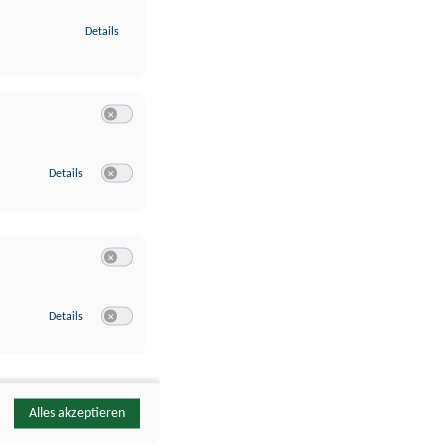
zu Identifikation von Endgeräten anhand automatisch übermittelte
Details
Switch zum Einwilligen bzw. Ablehnen der Kategorie Analyse / 
zu Google Analytics
Details
Switch zum Einwilligen bzw. Ablehnen des Dienstes Google Ana
Switch zum Einwilligen bzw. Ablehnen der Kategorie Sonstige 
zu YouTube
Details
Switch zum Einwilligen bzw. Ablehnen des Dienstes YouTube
Alles akzeptieren