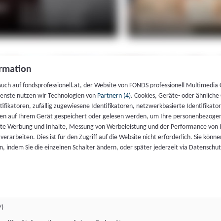
rmation
such auf fondsprofessionell.at, der Website von FONDS professionell Multimedia
ienste nutzen wir Technologien von
Partnern (4)
. Cookies, Geräte- oder ähnliche
entifikatoren, zufällig zugewiesene Identifikatoren, netzwerkbasierte Identifik
en auf Ihrem Gerät gespeichert oder gelesen werden, um Ihre personenbezogen
rte Werbung und Inhalte, Messung von Werbeleistung und der Performance von 
erarbeiten. Dies ist für den Zugriff auf die Website nicht erforderlich. Sie können
, indem Sie die einzelnen Schalter ändern, oder später jederzeit via Datenschu
7)