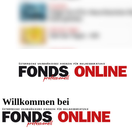
FONDS professionell
FONDS professi
Willkommen bei