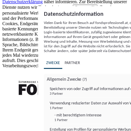
Datenschutzerklärung
näher informieren.
Zur Bereitstellung unserer
Dienste nutzen wir Technologien von
. Zwecke:
Partnern (5)
personalisierte Werbung und Inhalte, Messung von Werbeleistung
Datenschutzinformation
und der Performance von Inhalten sowie Zielgruppenforschung.
Vielen Dank für Ihren Besuch auf fondsprofessionell.at
Cookies, Endgeräte- oder ähnliche Online-Kennungen (z. B. login-
Bereitstellung unserer Dienste nutzen wir Technologien
basierte Kennungen, zufällig generierte Kennungen,
Login-basierte Identifikatoren, zufällig zugewiesene Id
netzwerkbasierte Kennungen) können zusammen mit anderen
Informationen auf Ihrem Gerät gespeichert oder gelese
Informationen (z. B. Browsertyp und Browserinformationen,
Werbung und Inhalte, Messung von Werbeleistung und d
Sprache, Bildschirmgröße, unterstützte Technologien usw.) auf
ist für den Zugriff auf die Website nicht erforderlich. S
Ihrem Endgerät gespeichert oder von dort ausgelesen werden, um es
Schalter ändern, oder später jederzeit via Datenschutzer
jedes Mal wiederzuerkennen, wenn es eine App oder einer Webseite
aufruft. Dies geschieht für einen oder mehrere der hier aufgeführten
ZWECKE
PARTNER
Verarbeitungszwecke.
Allgemein Zwecke
(7)
Speichern von oder Zugriff auf Informationen au
3 Partner
FONDS professionell
Verwendung reduzierter Daten zur Auswahl von
1 Partner
- mit berechtigtem Interesse
1 Partner
Erstellung von Profilen für personalisierte Werbu