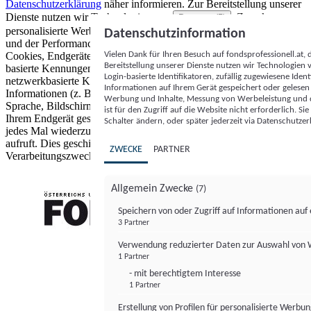
Datenschutzerklärung
näher informieren.
Zur Bereitstellung unserer
Dienste nutzen wir Technologien von
. Zwecke:
Partnern (5)
personalisierte Werbung und Inhalte, Messung von Werbeleistung
Datenschutzinformation
und der Performance von Inhalten sowie Zielgruppenforschung.
Vielen Dank für Ihren Besuch auf fondsprofessionell.at
Cookies, Endgeräte- oder ähnliche Online-Kennungen (z. B. login-
Bereitstellung unserer Dienste nutzen wir Technologien
basierte Kennungen, zufällig generierte Kennungen,
Login-basierte Identifikatoren, zufällig zugewiesene Id
netzwerkbasierte Kennungen) können zusammen mit anderen
Informationen auf Ihrem Gerät gespeichert oder gelese
Informationen (z. B. Browsertyp und Browserinformationen,
Werbung und Inhalte, Messung von Werbeleistung und d
Sprache, Bildschirmgröße, unterstützte Technologien usw.) auf
ist für den Zugriff auf die Website nicht erforderlich. S
Ihrem Endgerät gespeichert oder von dort ausgelesen werden, um es
Schalter ändern, oder später jederzeit via Datenschutzer
jedes Mal wiederzuerkennen, wenn es eine App oder einer Webseite
aufruft. Dies geschieht für einen oder mehrere der hier aufgeführten
ZWECKE
PARTNER
Verarbeitungszwecke.
Allgemein Zwecke
(7)
Speichern von oder Zugriff auf Informationen au
3 Partner
FONDS professionell
Verwendung reduzierter Daten zur Auswahl von
1 Partner
- mit berechtigtem Interesse
1 Partner
Erstellung von Profilen für personalisierte Werbu