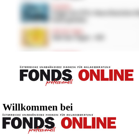
FONDS professionell
FONDS professi
Willkommen bei