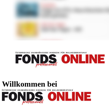
FONDS professionell
FONDS professi
Willkommen bei