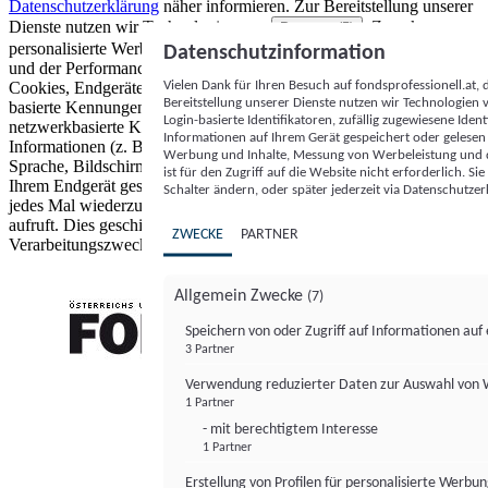
Datenschutzerklärung
näher informieren.
Zur Bereitstellung unserer
Dienste nutzen wir Technologien von
. Zwecke:
Partnern (5)
personalisierte Werbung und Inhalte, Messung von Werbeleistung
Datenschutzinformation
und der Performance von Inhalten sowie Zielgruppenforschung.
Vielen Dank für Ihren Besuch auf fondsprofessionell.at
Cookies, Endgeräte- oder ähnliche Online-Kennungen (z. B. login-
Bereitstellung unserer Dienste nutzen wir Technologien
basierte Kennungen, zufällig generierte Kennungen,
Login-basierte Identifikatoren, zufällig zugewiesene Id
netzwerkbasierte Kennungen) können zusammen mit anderen
Informationen auf Ihrem Gerät gespeichert oder gelese
Informationen (z. B. Browsertyp und Browserinformationen,
Werbung und Inhalte, Messung von Werbeleistung und d
Sprache, Bildschirmgröße, unterstützte Technologien usw.) auf
ist für den Zugriff auf die Website nicht erforderlich. S
Ihrem Endgerät gespeichert oder von dort ausgelesen werden, um es
Schalter ändern, oder später jederzeit via Datenschutzer
jedes Mal wiederzuerkennen, wenn es eine App oder einer Webseite
aufruft. Dies geschieht für einen oder mehrere der hier aufgeführten
ZWECKE
PARTNER
Verarbeitungszwecke.
Allgemein Zwecke
(7)
Speichern von oder Zugriff auf Informationen au
3 Partner
FONDS professionell
Verwendung reduzierter Daten zur Auswahl von
1 Partner
- mit berechtigtem Interesse
1 Partner
Erstellung von Profilen für personalisierte Werbu