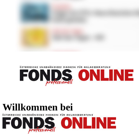
FONDS professionell
FONDS professi
Willkommen bei