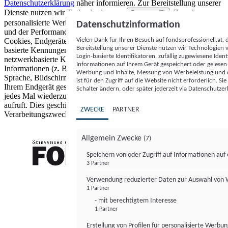
Datenschutzerklärung
näher informieren.
Zur Bereitstellung unserer
Dienste nutzen wir Technologien von
. Zwecke:
Partnern (5)
personalisierte Werbung und Inhalte, Messung von Werbeleistung
Datenschutzinformation
und der Performance von Inhalten sowie Zielgruppenforschung.
Vielen Dank für Ihren Besuch auf fondsprofessionell.at
Cookies, Endgeräte- oder ähnliche Online-Kennungen (z. B. login-
Bereitstellung unserer Dienste nutzen wir Technologien
basierte Kennungen, zufällig generierte Kennungen,
Login-basierte Identifikatoren, zufällig zugewiesene Id
netzwerkbasierte Kennungen) können zusammen mit anderen
Informationen auf Ihrem Gerät gespeichert oder gelese
Informationen (z. B. Browsertyp und Browserinformationen,
Werbung und Inhalte, Messung von Werbeleistung und d
Sprache, Bildschirmgröße, unterstützte Technologien usw.) auf
ist für den Zugriff auf die Website nicht erforderlich. S
Ihrem Endgerät gespeichert oder von dort ausgelesen werden, um es
Schalter ändern, oder später jederzeit via Datenschutzer
jedes Mal wiederzuerkennen, wenn es eine App oder einer Webseite
aufruft. Dies geschieht für einen oder mehrere der hier aufgeführten
ZWECKE
PARTNER
Verarbeitungszwecke.
Allgemein Zwecke
(7)
Speichern von oder Zugriff auf Informationen au
3 Partner
FONDS professionell
Verwendung reduzierter Daten zur Auswahl von
1 Partner
- mit berechtigtem Interesse
1 Partner
Erstellung von Profilen für personalisierte Werbu