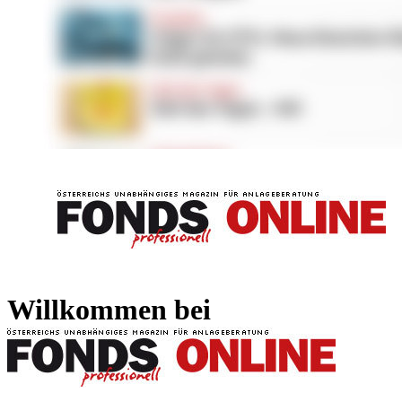
FONDS professionell
FONDS professi
Willkommen bei