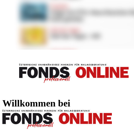
FONDS professionell
FONDS professi
Willkommen bei