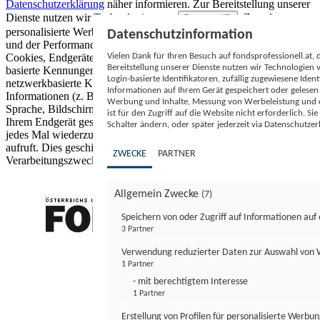
Datenschutzerklärung
näher informieren.
Zur Bereitstellung unserer
Dienste nutzen wir Technologien von
. Zwecke:
Partnern (5)
personalisierte Werbung und Inhalte, Messung von Werbeleistung
Datenschutzinformation
und der Performance von Inhalten sowie Zielgruppenforschung.
Vielen Dank für Ihren Besuch auf fondsprofessionell.at
Cookies, Endgeräte- oder ähnliche Online-Kennungen (z. B. login-
Bereitstellung unserer Dienste nutzen wir Technologien
basierte Kennungen, zufällig generierte Kennungen,
Login-basierte Identifikatoren, zufällig zugewiesene Id
netzwerkbasierte Kennungen) können zusammen mit anderen
Informationen auf Ihrem Gerät gespeichert oder gelese
Informationen (z. B. Browsertyp und Browserinformationen,
Werbung und Inhalte, Messung von Werbeleistung und d
Sprache, Bildschirmgröße, unterstützte Technologien usw.) auf
ist für den Zugriff auf die Website nicht erforderlich. S
Ihrem Endgerät gespeichert oder von dort ausgelesen werden, um es
Schalter ändern, oder später jederzeit via Datenschutzer
jedes Mal wiederzuerkennen, wenn es eine App oder einer Webseite
aufruft. Dies geschieht für einen oder mehrere der hier aufgeführten
ZWECKE
PARTNER
Verarbeitungszwecke.
Allgemein Zwecke
(7)
Speichern von oder Zugriff auf Informationen au
3 Partner
FONDS professionell
Verwendung reduzierter Daten zur Auswahl von
1 Partner
- mit berechtigtem Interesse
1 Partner
Erstellung von Profilen für personalisierte Werbu