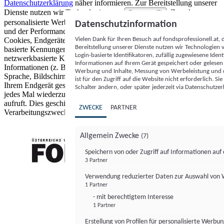
Datenschutzerklärung
näher informieren.
Zur Bereitstellung unserer
Dienste nutzen wir Technologien von
. Zwecke:
Partnern (5)
personalisierte Werbung und Inhalte, Messung von Werbeleistung
Datenschutzinformation
und der Performance von Inhalten sowie Zielgruppenforschung.
Vielen Dank für Ihren Besuch auf fondsprofessionell.at
Cookies, Endgeräte- oder ähnliche Online-Kennungen (z. B. login-
Bereitstellung unserer Dienste nutzen wir Technologien
basierte Kennungen, zufällig generierte Kennungen,
Login-basierte Identifikatoren, zufällig zugewiesene Id
netzwerkbasierte Kennungen) können zusammen mit anderen
Informationen auf Ihrem Gerät gespeichert oder gelese
Informationen (z. B. Browsertyp und Browserinformationen,
Werbung und Inhalte, Messung von Werbeleistung und d
Sprache, Bildschirmgröße, unterstützte Technologien usw.) auf
ist für den Zugriff auf die Website nicht erforderlich. S
Ihrem Endgerät gespeichert oder von dort ausgelesen werden, um es
Schalter ändern, oder später jederzeit via Datenschutzer
jedes Mal wiederzuerkennen, wenn es eine App oder einer Webseite
aufruft. Dies geschieht für einen oder mehrere der hier aufgeführten
ZWECKE
PARTNER
Verarbeitungszwecke.
Allgemein Zwecke
(7)
Speichern von oder Zugriff auf Informationen au
3 Partner
FONDS professionell
Verwendung reduzierter Daten zur Auswahl von
1 Partner
- mit berechtigtem Interesse
1 Partner
Erstellung von Profilen für personalisierte Werbu