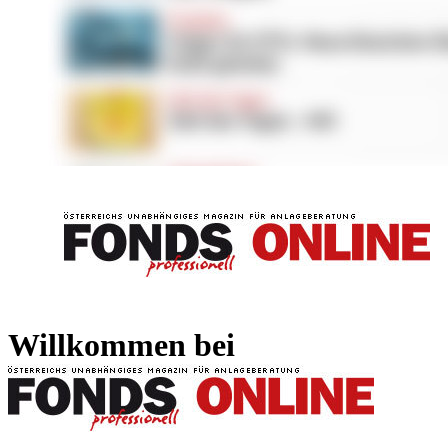
FONDS professionell
FONDS professi
Willkommen bei