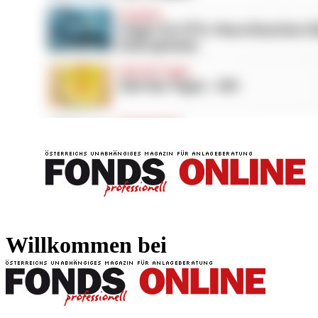
FONDS professionell
FONDS professi
Willkommen bei