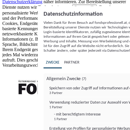
Datenschutzerklärung
näher informieren.
Zur Bereitstellung unserer
Dienste nutzen wir Technologien von
. Zwecke:
Partnern (5)
personalisierte Werbung und Inhalte, Messung von Werbeleistung
Datenschutzinformation
und der Performance von Inhalten sowie Zielgruppenforschung.
Vielen Dank für Ihren Besuch auf fondsprofessionell.at
Cookies, Endgeräte- oder ähnliche Online-Kennungen (z. B. login-
Bereitstellung unserer Dienste nutzen wir Technologien
basierte Kennungen, zufällig generierte Kennungen,
Login-basierte Identifikatoren, zufällig zugewiesene Id
netzwerkbasierte Kennungen) können zusammen mit anderen
Informationen auf Ihrem Gerät gespeichert oder gelese
Informationen (z. B. Browsertyp und Browserinformationen,
Werbung und Inhalte, Messung von Werbeleistung und d
Sprache, Bildschirmgröße, unterstützte Technologien usw.) auf
ist für den Zugriff auf die Website nicht erforderlich. S
Ihrem Endgerät gespeichert oder von dort ausgelesen werden, um es
Schalter ändern, oder später jederzeit via Datenschutzer
jedes Mal wiederzuerkennen, wenn es eine App oder einer Webseite
aufruft. Dies geschieht für einen oder mehrere der hier aufgeführten
ZWECKE
PARTNER
Verarbeitungszwecke.
Allgemein Zwecke
(7)
Speichern von oder Zugriff auf Informationen au
3 Partner
FONDS professionell
Verwendung reduzierter Daten zur Auswahl von
1 Partner
- mit berechtigtem Interesse
1 Partner
Erstellung von Profilen für personalisierte Werbu