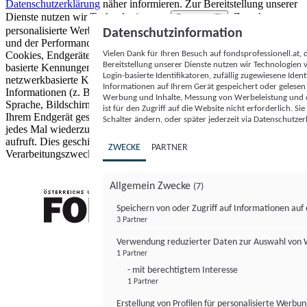
Datenschutzerklärung
näher informieren.
Zur Bereitstellung unserer
Dienste nutzen wir Technologien von
. Zwecke:
Partnern (5)
personalisierte Werbung und Inhalte, Messung von Werbeleistung
Datenschutzinformation
und der Performance von Inhalten sowie Zielgruppenforschung.
Vielen Dank für Ihren Besuch auf fondsprofessionell.at
Cookies, Endgeräte- oder ähnliche Online-Kennungen (z. B. login-
Bereitstellung unserer Dienste nutzen wir Technologien
basierte Kennungen, zufällig generierte Kennungen,
Login-basierte Identifikatoren, zufällig zugewiesene Id
netzwerkbasierte Kennungen) können zusammen mit anderen
Informationen auf Ihrem Gerät gespeichert oder gelese
Informationen (z. B. Browsertyp und Browserinformationen,
Werbung und Inhalte, Messung von Werbeleistung und d
Sprache, Bildschirmgröße, unterstützte Technologien usw.) auf
ist für den Zugriff auf die Website nicht erforderlich. S
Ihrem Endgerät gespeichert oder von dort ausgelesen werden, um es
Schalter ändern, oder später jederzeit via Datenschutzer
jedes Mal wiederzuerkennen, wenn es eine App oder einer Webseite
aufruft. Dies geschieht für einen oder mehrere der hier aufgeführten
ZWECKE
PARTNER
Verarbeitungszwecke.
Allgemein Zwecke
(7)
Speichern von oder Zugriff auf Informationen au
3 Partner
FONDS professionell
Verwendung reduzierter Daten zur Auswahl von
1 Partner
- mit berechtigtem Interesse
1 Partner
Erstellung von Profilen für personalisierte Werbu