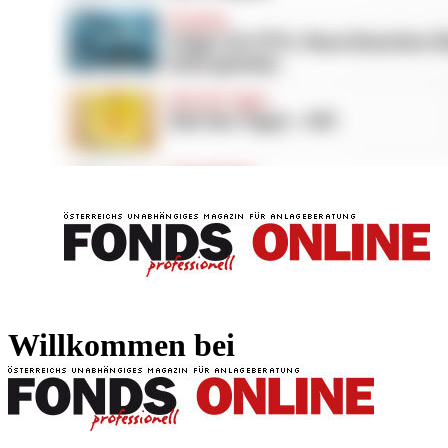
FONDS professionell
FONDS professi
Willkommen bei