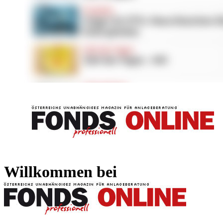
FONDS professionell
FONDS professi
Willkommen bei