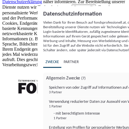
Datenschutzerklärung
näher informieren.
Zur Bereitstellung unserer
Dienste nutzen wir Technologien von
. Zwecke:
Partnern (5)
personalisierte Werbung und Inhalte, Messung von Werbeleistung
Datenschutzinformation
und der Performance von Inhalten sowie Zielgruppenforschung.
Vielen Dank für Ihren Besuch auf fondsprofessionell.at
Cookies, Endgeräte- oder ähnliche Online-Kennungen (z. B. login-
Bereitstellung unserer Dienste nutzen wir Technologien
basierte Kennungen, zufällig generierte Kennungen,
Login-basierte Identifikatoren, zufällig zugewiesene Id
netzwerkbasierte Kennungen) können zusammen mit anderen
Informationen auf Ihrem Gerät gespeichert oder gelese
Informationen (z. B. Browsertyp und Browserinformationen,
Werbung und Inhalte, Messung von Werbeleistung und d
Sprache, Bildschirmgröße, unterstützte Technologien usw.) auf
ist für den Zugriff auf die Website nicht erforderlich. S
Ihrem Endgerät gespeichert oder von dort ausgelesen werden, um es
Schalter ändern, oder später jederzeit via Datenschutzer
jedes Mal wiederzuerkennen, wenn es eine App oder einer Webseite
aufruft. Dies geschieht für einen oder mehrere der hier aufgeführten
ZWECKE
PARTNER
Verarbeitungszwecke.
Allgemein Zwecke
(7)
Speichern von oder Zugriff auf Informationen au
3 Partner
FONDS professionell
Verwendung reduzierter Daten zur Auswahl von
1 Partner
- mit berechtigtem Interesse
1 Partner
Erstellung von Profilen für personalisierte Werbu