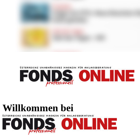
FONDS professionell
FONDS professi
Willkommen bei