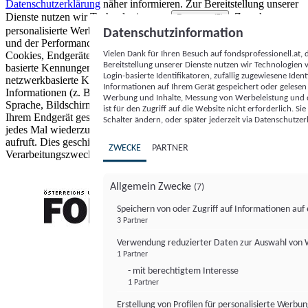
Datenschutzerklärung
näher informieren.
Zur Bereitstellung unserer
Dienste nutzen wir Technologien von
. Zwecke:
Partnern (5)
personalisierte Werbung und Inhalte, Messung von Werbeleistung
Datenschutzinformation
und der Performance von Inhalten sowie Zielgruppenforschung.
Vielen Dank für Ihren Besuch auf fondsprofessionell.at
Cookies, Endgeräte- oder ähnliche Online-Kennungen (z. B. login-
Bereitstellung unserer Dienste nutzen wir Technologien
basierte Kennungen, zufällig generierte Kennungen,
Login-basierte Identifikatoren, zufällig zugewiesene Id
netzwerkbasierte Kennungen) können zusammen mit anderen
Informationen auf Ihrem Gerät gespeichert oder gelese
Informationen (z. B. Browsertyp und Browserinformationen,
Werbung und Inhalte, Messung von Werbeleistung und d
Sprache, Bildschirmgröße, unterstützte Technologien usw.) auf
ist für den Zugriff auf die Website nicht erforderlich. S
Ihrem Endgerät gespeichert oder von dort ausgelesen werden, um es
Schalter ändern, oder später jederzeit via Datenschutzer
jedes Mal wiederzuerkennen, wenn es eine App oder einer Webseite
aufruft. Dies geschieht für einen oder mehrere der hier aufgeführten
ZWECKE
PARTNER
Verarbeitungszwecke.
Allgemein Zwecke
(7)
Speichern von oder Zugriff auf Informationen au
3 Partner
FONDS professionell
Verwendung reduzierter Daten zur Auswahl von
1 Partner
- mit berechtigtem Interesse
1 Partner
Erstellung von Profilen für personalisierte Werbu