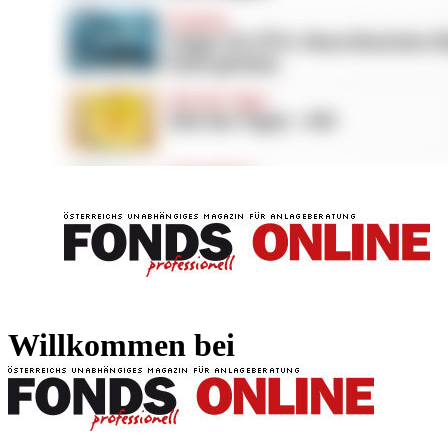
FONDS professionell
FONDS professi
Willkommen bei