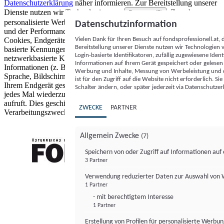
Datenschutzerklärung
näher informieren.
Zur Bereitstellung unserer
Dienste nutzen wir Technologien von
. Zwecke:
Partnern (5)
personalisierte Werbung und Inhalte, Messung von Werbeleistung
Datenschutzinformation
und der Performance von Inhalten sowie Zielgruppenforschung.
Vielen Dank für Ihren Besuch auf fondsprofessionell.at
Cookies, Endgeräte- oder ähnliche Online-Kennungen (z. B. login-
Bereitstellung unserer Dienste nutzen wir Technologien
basierte Kennungen, zufällig generierte Kennungen,
Login-basierte Identifikatoren, zufällig zugewiesene Id
netzwerkbasierte Kennungen) können zusammen mit anderen
Informationen auf Ihrem Gerät gespeichert oder gelese
Informationen (z. B. Browsertyp und Browserinformationen,
Werbung und Inhalte, Messung von Werbeleistung und d
Sprache, Bildschirmgröße, unterstützte Technologien usw.) auf
ist für den Zugriff auf die Website nicht erforderlich. S
Ihrem Endgerät gespeichert oder von dort ausgelesen werden, um es
Schalter ändern, oder später jederzeit via Datenschutzer
jedes Mal wiederzuerkennen, wenn es eine App oder einer Webseite
aufruft. Dies geschieht für einen oder mehrere der hier aufgeführten
ZWECKE
PARTNER
Verarbeitungszwecke.
Allgemein Zwecke
(7)
Speichern von oder Zugriff auf Informationen au
3 Partner
FONDS professionell
Verwendung reduzierter Daten zur Auswahl von
1 Partner
- mit berechtigtem Interesse
1 Partner
Erstellung von Profilen für personalisierte Werbu