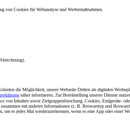
ndung von Cookies für Webanalyse und Werbemaßnahmen.
e Abrechnung).
ünden die Möglichkeit, unsere Webseite Dritten als digitalen Werbeplat
zerklärung
näher informieren.
Zur Bereitstellung unserer Dienste nutz
e von Inhalten sowie Zielgruppenforschung. Cookies, Endgeräte- ode
 zusammen mit anderen Informationen (z. B. Browsertyp und Browserin
n, um es jedes Mal wiederzuerkennen, wenn es eine App oder einer Webs