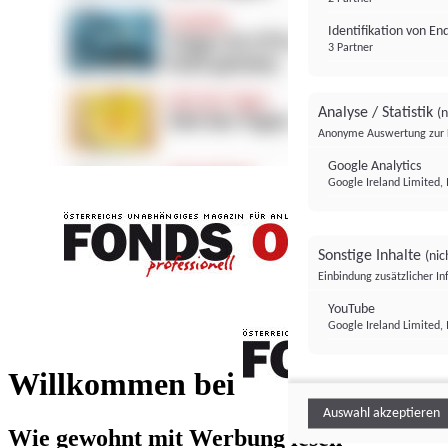
Identifikation von E
3 Partner
Analyse / Statistik
(n
Anonyme Auswertung zur 
Google Analytics
Google Ireland Limited, 
Sonstige Inhalte
(nic
Einbindung zusätzlicher I
FONDS professionell
YouTube
Google Ireland Limited, 
FONDS profess
Willkommen bei
Auswahl akzeptieren
Wie gewohnt mit Werbung lesen