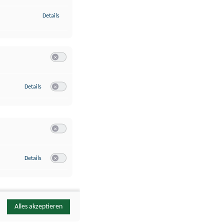
zu Identifikation von Endgeräten anhand automatisch übermittelte
Details
Switch zum Einwilligen bzw. Ablehnen der Kategorie Analyse / 
zu Google Analytics
Details
Switch zum Einwilligen bzw. Ablehnen des Dienstes Google Ana
Switch zum Einwilligen bzw. Ablehnen der Kategorie Sonstige 
zu YouTube
Details
Switch zum Einwilligen bzw. Ablehnen des Dienstes YouTube
Alles akzeptieren