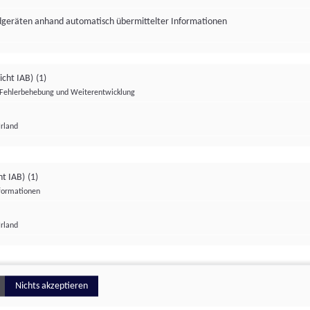
ndgeräten anhand automatisch übermittelter Informationen
icht IAB)
(1)
Fehlerbehebung und Weiterentwicklung
Irland
Impressum
Datenschutzerklärung
Datenschutzeinstellungen
ht IAB)
(1)
nformationen
Irland
ionell
Nichts akzeptieren