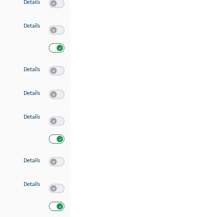
zu Speichern von oder Zugriff auf Informationen auf einem Endgerät
Details
Switch zum Einwilligen bzw. Ablehnen des Dienstes Speichern 
zu Verwendung reduzierter Daten zur Auswahl von Werbeanzeigen
Details
Switch zum Einwilligen bzw. Ablehnen des Dienstes Verwend
Switch zum Einwilligen bzw. Ablehnen des Dienstes Verwendu
zu Erstellung von Profilen für personalisierte Werbung
Details
Switch zum Einwilligen bzw. Ablehnen des Dienstes Erstellung 
zu Verwendung von Profilen zur Auswahl personalisierter Werbung
Details
Switch zum Einwilligen bzw. Ablehnen des Dienstes Verwendun
zu Messung der Werbeleistung
Details
Switch zum Einwilligen bzw. Ablehnen des Dienstes Messung 
Switch zum Einwilligen bzw. Ablehnen des Dienstes Messung d
zu Messung der Performance von Inhalten
Details
Switch zum Einwilligen bzw. Ablehnen des Dienstes Messung 
zu Analyse von Zielgruppen durch Statistiken oder Kombinationen von Dat
Details
Switch zum Einwilligen bzw. Ablehnen des Dienstes Analyse v
Switch zum Einwilligen bzw. Ablehnen des Dienstes Analyse v