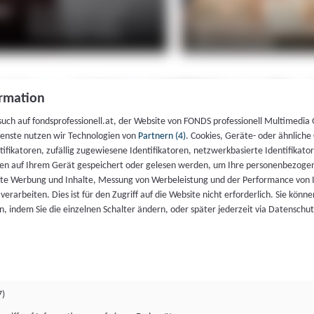
rmation
such auf fondsprofessionell.at, der Website von FONDS professionell Multimedia
ienste nutzen wir Technologien von
Partnern (4)
. Cookies, Geräte- oder ähnliche
entifikatoren, zufällig zugewiesene Identifikatoren, netzwerkbasierte Identifik
en auf Ihrem Gerät gespeichert oder gelesen werden, um Ihre personenbezogen
rte Werbung und Inhalte, Messung von Werbeleistung und der Performance von 
erarbeiten. Dies ist für den Zugriff auf die Website nicht erforderlich. Sie können
, indem Sie die einzelnen Schalter ändern, oder später jederzeit via Datenschu
7)