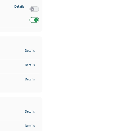
zu Entwicklung und Verbesserung der Angebote
Details
Switch zum Einwilligen bzw. Ablehnen des Dienstes Entwickl
Switch zum Einwilligen bzw. Ablehnen des Dienstes Entwicklu
zu Gewährleistung der Sicherheit, Verhinderung und Aufdeckung v
Details
zu Bereitstellung und Anzeige von Werbung und Inhalten
Details
zu Ihre Entscheidungen zum Datenschutz speichern und übermittel
Details
zu Abgleichung und Kombination von Daten aus unterschiedlichen 
Details
zu Verknüpfung verschiedener Endgeräte
Details