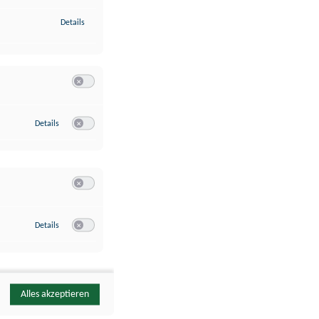
zu Identifikation von Endgeräten anhand automatisch übermittelte
Details
Switch zum Einwilligen bzw. Ablehnen der Kategorie Analyse / 
zu Google Analytics
Details
Switch zum Einwilligen bzw. Ablehnen des Dienstes Google Ana
Switch zum Einwilligen bzw. Ablehnen der Kategorie Sonstige 
zu YouTube
Details
Switch zum Einwilligen bzw. Ablehnen des Dienstes YouTube
Alles akzeptieren