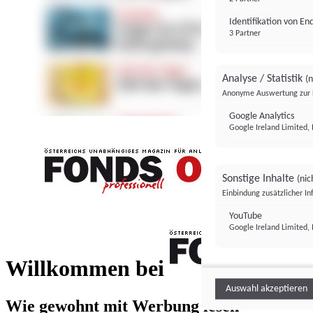
Identifikation von E
3 Partner
Analyse / Statistik
(n
Anonyme Auswertung zur 
Google Analytics
Google Ireland Limited, 
Sonstige Inhalte
(nic
Einbindung zusätzlicher I
FONDS professionell
YouTube
Google Ireland Limited, 
FONDS profess
Willkommen bei
Auswahl akzeptieren
Wie gewohnt mit Werbung lesen