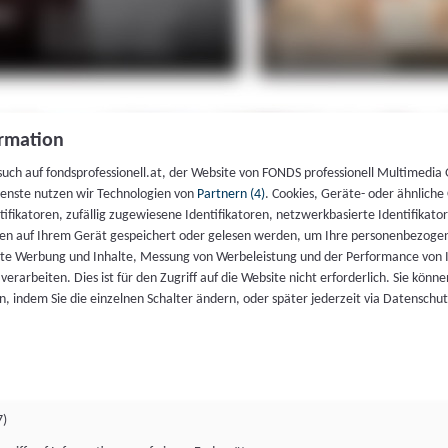
rmation
such auf fondsprofessionell.at, der Website von FONDS professionell Multimedia
ienste nutzen wir Technologien von
Partnern (4)
. Cookies, Geräte- oder ähnliche
entifikatoren, zufällig zugewiesene Identifikatoren, netzwerkbasierte Identifik
en auf Ihrem Gerät gespeichert oder gelesen werden, um Ihre personenbezogen
rte Werbung und Inhalte, Messung von Werbeleistung und der Performance von 
erarbeiten. Dies ist für den Zugriff auf die Website nicht erforderlich. Sie können
, indem Sie die einzelnen Schalter ändern, oder später jederzeit via Datenschu
7)