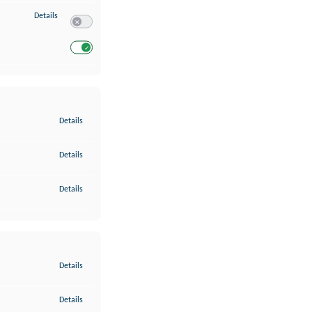
zu Entwicklung und Verbesserung der Angebote
Details
Switch zum Einwilligen bzw. Ablehnen des Dienstes Entwickl
Switch zum Einwilligen bzw. Ablehnen des Dienstes Entwicklu
zu Gewährleistung der Sicherheit, Verhinderung und Aufdeckung v
Details
zu Bereitstellung und Anzeige von Werbung und Inhalten
Details
zu Ihre Entscheidungen zum Datenschutz speichern und übermittel
Details
zu Abgleichung und Kombination von Daten aus unterschiedlichen 
Details
zu Verknüpfung verschiedener Endgeräte
Details