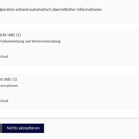
ndgeräten anhand automatisch übermittelter Informationen
icht IAB)
(1)
Fehlerbehebung und Weiterentwicklung
Irland
Impressum
Datenschutzerklärung
Datenschutzeinstellungen
ht IAB)
(1)
nformationen
Irland
ionell
Nichts akzeptieren