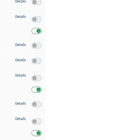
zu Speichern von oder Zugriff auf Informationen auf einem Endgerät
Details
Switch zum Einwilligen bzw. Ablehnen des Dienstes Speichern 
zu Verwendung reduzierter Daten zur Auswahl von Werbeanzeigen
Details
Switch zum Einwilligen bzw. Ablehnen des Dienstes Verwend
Switch zum Einwilligen bzw. Ablehnen des Dienstes Verwendu
zu Erstellung von Profilen für personalisierte Werbung
Details
Switch zum Einwilligen bzw. Ablehnen des Dienstes Erstellung 
zu Verwendung von Profilen zur Auswahl personalisierter Werbung
Details
Switch zum Einwilligen bzw. Ablehnen des Dienstes Verwendun
zu Messung der Werbeleistung
Details
Switch zum Einwilligen bzw. Ablehnen des Dienstes Messung 
Switch zum Einwilligen bzw. Ablehnen des Dienstes Messung d
zu Messung der Performance von Inhalten
Details
Switch zum Einwilligen bzw. Ablehnen des Dienstes Messung 
zu Analyse von Zielgruppen durch Statistiken oder Kombinationen von Dat
Details
Switch zum Einwilligen bzw. Ablehnen des Dienstes Analyse v
Switch zum Einwilligen bzw. Ablehnen des Dienstes Analyse v