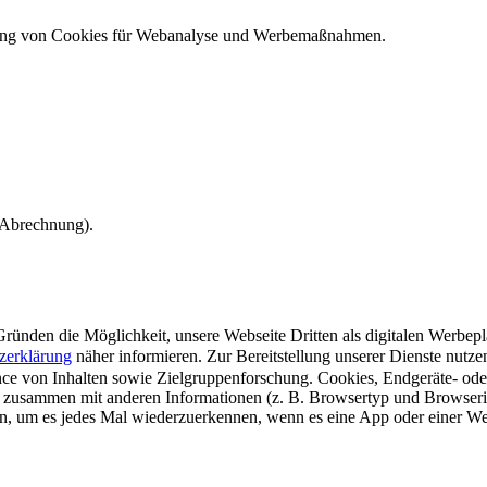
ndung von Cookies für Webanalyse und Werbemaßnahmen.
e Abrechnung).
ünden die Möglichkeit, unsere Webseite Dritten als digitalen Werbeplat
zerklärung
näher informieren.
Zur Bereitstellung unserer Dienste nutz
e von Inhalten sowie Zielgruppenforschung. Cookies, Endgeräte- ode
 zusammen mit anderen Informationen (z. B. Browsertyp und Browserin
n, um es jedes Mal wiederzuerkennen, wenn es eine App oder einer Webs