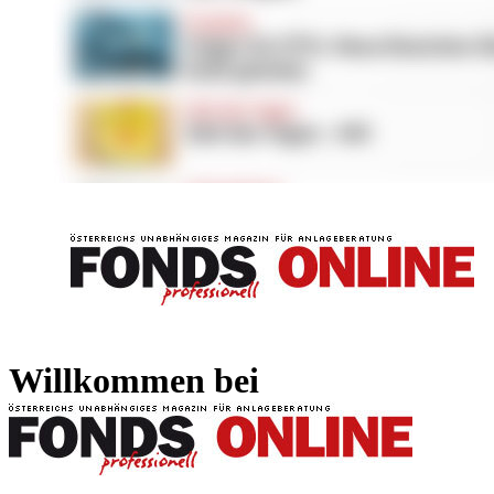
FONDS professionell
FONDS professi
Willkommen bei