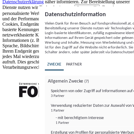
Datenschutzerklärung
näher informieren.
Zur Bereitstellung unserer
Dienste nutzen wir Technologien von
. Zwecke:
Partnern (5)
personalisierte Werbung und Inhalte, Messung von Werbeleistung
Datenschutzinformation
und der Performance von Inhalten sowie Zielgruppenforschung.
Vielen Dank für Ihren Besuch auf fondsprofessionell.at
Cookies, Endgeräte- oder ähnliche Online-Kennungen (z. B. login-
Bereitstellung unserer Dienste nutzen wir Technologien
basierte Kennungen, zufällig generierte Kennungen,
Login-basierte Identifikatoren, zufällig zugewiesene Id
netzwerkbasierte Kennungen) können zusammen mit anderen
Informationen auf Ihrem Gerät gespeichert oder gelese
Informationen (z. B. Browsertyp und Browserinformationen,
Werbung und Inhalte, Messung von Werbeleistung und d
Sprache, Bildschirmgröße, unterstützte Technologien usw.) auf
ist für den Zugriff auf die Website nicht erforderlich. S
Ihrem Endgerät gespeichert oder von dort ausgelesen werden, um es
Schalter ändern, oder später jederzeit via Datenschutzer
jedes Mal wiederzuerkennen, wenn es eine App oder einer Webseite
aufruft. Dies geschieht für einen oder mehrere der hier aufgeführten
ZWECKE
PARTNER
Verarbeitungszwecke.
Allgemein Zwecke
(7)
Speichern von oder Zugriff auf Informationen au
3 Partner
FONDS professionell
Verwendung reduzierter Daten zur Auswahl von
1 Partner
- mit berechtigtem Interesse
1 Partner
Erstellung von Profilen für personalisierte Werbu