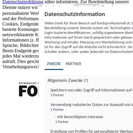
Datenschutzerklärung
näher informieren.
Zur Bereitstellung unserer
Dienste nutzen wir Technologien von
. Zwecke:
Partnern (5)
personalisierte Werbung und Inhalte, Messung von Werbeleistung
Datenschutzinformation
und der Performance von Inhalten sowie Zielgruppenforschung.
Vielen Dank für Ihren Besuch auf fondsprofessionell.at
Cookies, Endgeräte- oder ähnliche Online-Kennungen (z. B. login-
Bereitstellung unserer Dienste nutzen wir Technologien
basierte Kennungen, zufällig generierte Kennungen,
Login-basierte Identifikatoren, zufällig zugewiesene Id
netzwerkbasierte Kennungen) können zusammen mit anderen
Informationen auf Ihrem Gerät gespeichert oder gelese
Informationen (z. B. Browsertyp und Browserinformationen,
Werbung und Inhalte, Messung von Werbeleistung und d
Sprache, Bildschirmgröße, unterstützte Technologien usw.) auf
ist für den Zugriff auf die Website nicht erforderlich. S
Ihrem Endgerät gespeichert oder von dort ausgelesen werden, um es
Schalter ändern, oder später jederzeit via Datenschutzer
jedes Mal wiederzuerkennen, wenn es eine App oder einer Webseite
aufruft. Dies geschieht für einen oder mehrere der hier aufgeführten
ZWECKE
PARTNER
Verarbeitungszwecke.
Allgemein Zwecke
(7)
Speichern von oder Zugriff auf Informationen au
3 Partner
FONDS professionell
Verwendung reduzierter Daten zur Auswahl von
1 Partner
- mit berechtigtem Interesse
1 Partner
Erstellung von Profilen für personalisierte Werbu