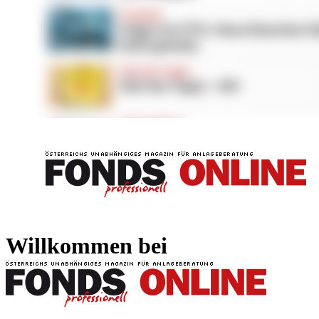
FONDS professionell
FONDS professi
Willkommen bei