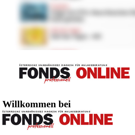
FONDS professionell
FONDS professi
Willkommen bei