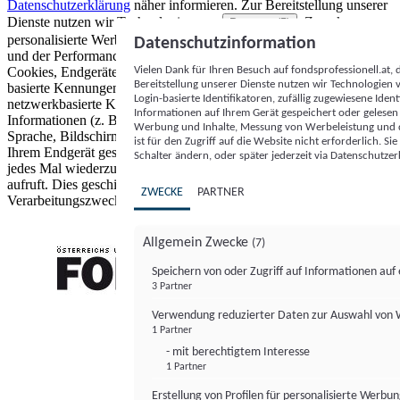
Datenschutzerklärung
näher informieren.
Zur Bereitstellung unserer
Dienste nutzen wir Technologien von
. Zwecke:
Partnern (5)
personalisierte Werbung und Inhalte, Messung von Werbeleistung
Datenschutzinformation
und der Performance von Inhalten sowie Zielgruppenforschung.
Vielen Dank für Ihren Besuch auf fondsprofessionell.at
Cookies, Endgeräte- oder ähnliche Online-Kennungen (z. B. login-
Bereitstellung unserer Dienste nutzen wir Technologien
basierte Kennungen, zufällig generierte Kennungen,
Login-basierte Identifikatoren, zufällig zugewiesene Id
netzwerkbasierte Kennungen) können zusammen mit anderen
Informationen auf Ihrem Gerät gespeichert oder gelese
Informationen (z. B. Browsertyp und Browserinformationen,
Werbung und Inhalte, Messung von Werbeleistung und d
Sprache, Bildschirmgröße, unterstützte Technologien usw.) auf
ist für den Zugriff auf die Website nicht erforderlich. S
Ihrem Endgerät gespeichert oder von dort ausgelesen werden, um es
Schalter ändern, oder später jederzeit via Datenschutzer
jedes Mal wiederzuerkennen, wenn es eine App oder einer Webseite
aufruft. Dies geschieht für einen oder mehrere der hier aufgeführten
ZWECKE
PARTNER
Verarbeitungszwecke.
Allgemein Zwecke
(7)
Speichern von oder Zugriff auf Informationen au
3 Partner
FONDS professionell
Verwendung reduzierter Daten zur Auswahl von
1 Partner
- mit berechtigtem Interesse
1 Partner
Erstellung von Profilen für personalisierte Werbu