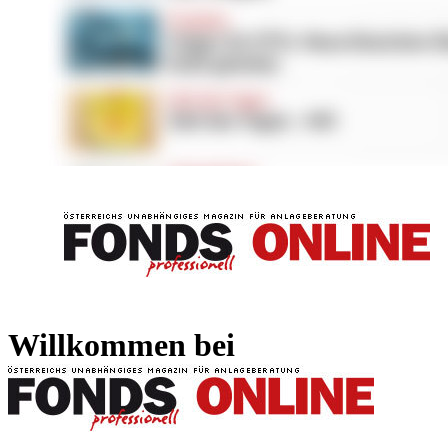
FONDS professionell
FONDS professi
Willkommen bei