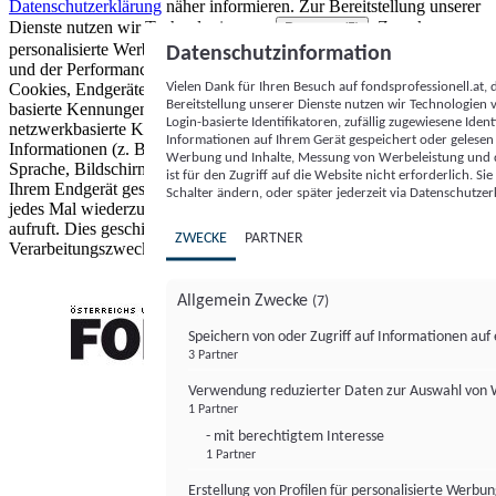
Datenschutzerklärung
näher informieren.
Zur Bereitstellung unserer
Dienste nutzen wir Technologien von
. Zwecke:
Partnern (5)
personalisierte Werbung und Inhalte, Messung von Werbeleistung
Datenschutzinformation
und der Performance von Inhalten sowie Zielgruppenforschung.
Vielen Dank für Ihren Besuch auf fondsprofessionell.at
Cookies, Endgeräte- oder ähnliche Online-Kennungen (z. B. login-
Bereitstellung unserer Dienste nutzen wir Technologien
basierte Kennungen, zufällig generierte Kennungen,
Login-basierte Identifikatoren, zufällig zugewiesene Id
netzwerkbasierte Kennungen) können zusammen mit anderen
Informationen auf Ihrem Gerät gespeichert oder gelese
Informationen (z. B. Browsertyp und Browserinformationen,
Werbung und Inhalte, Messung von Werbeleistung und d
Sprache, Bildschirmgröße, unterstützte Technologien usw.) auf
ist für den Zugriff auf die Website nicht erforderlich. S
Ihrem Endgerät gespeichert oder von dort ausgelesen werden, um es
Schalter ändern, oder später jederzeit via Datenschutzer
jedes Mal wiederzuerkennen, wenn es eine App oder einer Webseite
aufruft. Dies geschieht für einen oder mehrere der hier aufgeführten
ZWECKE
PARTNER
Verarbeitungszwecke.
Allgemein Zwecke
(7)
Speichern von oder Zugriff auf Informationen au
3 Partner
FONDS professionell
Verwendung reduzierter Daten zur Auswahl von
1 Partner
- mit berechtigtem Interesse
1 Partner
Erstellung von Profilen für personalisierte Werbu