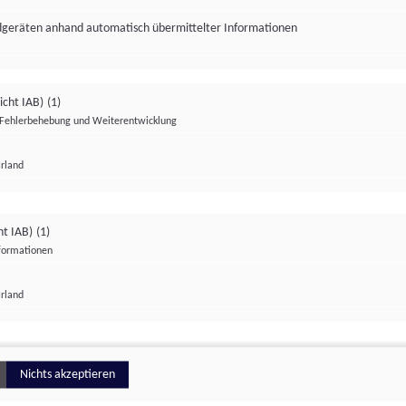
ndgeräten anhand automatisch übermittelter Informationen
icht IAB)
(1)
Fehlerbehebung und Weiterentwicklung
Irland
Impressum
Datenschutzerklärung
Datenschutzeinstellungen
ht IAB)
(1)
nformationen
Irland
ionell
Nichts akzeptieren