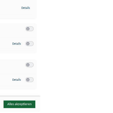
zu Identifikation von Endgeräten anhand automatisch übermittelte
Details
Switch zum Einwilligen bzw. Ablehnen der Kategorie Analyse / 
zu Google Analytics
Details
Switch zum Einwilligen bzw. Ablehnen des Dienstes Google Ana
Switch zum Einwilligen bzw. Ablehnen der Kategorie Sonstige 
zu YouTube
Details
Switch zum Einwilligen bzw. Ablehnen des Dienstes YouTube
Alles akzeptieren