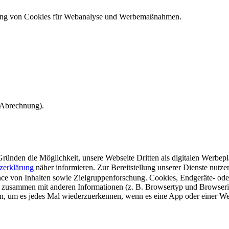
ndung von Cookies für Webanalyse und Werbemaßnahmen.
e Abrechnung).
ünden die Möglichkeit, unsere Webseite Dritten als digitalen Werbeplat
zerklärung
näher informieren.
Zur Bereitstellung unserer Dienste nutz
e von Inhalten sowie Zielgruppenforschung. Cookies, Endgeräte- ode
 zusammen mit anderen Informationen (z. B. Browsertyp und Browserin
n, um es jedes Mal wiederzuerkennen, wenn es eine App oder einer Webs