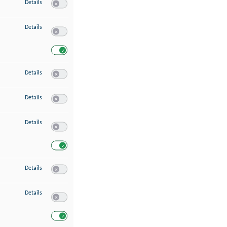
zu Speichern von oder Zugriff auf Informationen auf einem Endgerät
Details
Switch zum Einwilligen bzw. Ablehnen des Dienstes Speichern 
zu Verwendung reduzierter Daten zur Auswahl von Werbeanzeigen
Details
Switch zum Einwilligen bzw. Ablehnen des Dienstes Verwend
Switch zum Einwilligen bzw. Ablehnen des Dienstes Verwendu
zu Erstellung von Profilen für personalisierte Werbung
Details
Switch zum Einwilligen bzw. Ablehnen des Dienstes Erstellung 
zu Verwendung von Profilen zur Auswahl personalisierter Werbung
Details
Switch zum Einwilligen bzw. Ablehnen des Dienstes Verwendun
zu Messung der Werbeleistung
Details
Switch zum Einwilligen bzw. Ablehnen des Dienstes Messung 
Switch zum Einwilligen bzw. Ablehnen des Dienstes Messung d
zu Messung der Performance von Inhalten
Details
Switch zum Einwilligen bzw. Ablehnen des Dienstes Messung 
zu Analyse von Zielgruppen durch Statistiken oder Kombinationen von Dat
Details
Switch zum Einwilligen bzw. Ablehnen des Dienstes Analyse v
Switch zum Einwilligen bzw. Ablehnen des Dienstes Analyse v