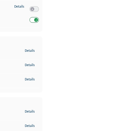
zu Entwicklung und Verbesserung der Angebote
Details
Switch zum Einwilligen bzw. Ablehnen des Dienstes Entwickl
Switch zum Einwilligen bzw. Ablehnen des Dienstes Entwicklu
zu Gewährleistung der Sicherheit, Verhinderung und Aufdeckung v
Details
zu Bereitstellung und Anzeige von Werbung und Inhalten
Details
zu Ihre Entscheidungen zum Datenschutz speichern und übermittel
Details
zu Abgleichung und Kombination von Daten aus unterschiedlichen 
Details
zu Verknüpfung verschiedener Endgeräte
Details