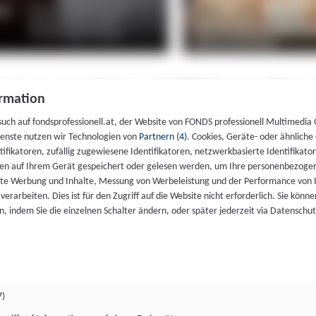
rmation
such auf fondsprofessionell.at, der Website von FONDS professionell Multimedia
ienste nutzen wir Technologien von
Partnern (4)
. Cookies, Geräte- oder ähnliche
entifikatoren, zufällig zugewiesene Identifikatoren, netzwerkbasierte Identifik
en auf Ihrem Gerät gespeichert oder gelesen werden, um Ihre personenbezogen
rte Werbung und Inhalte, Messung von Werbeleistung und der Performance von 
erarbeiten. Dies ist für den Zugriff auf die Website nicht erforderlich. Sie können
, indem Sie die einzelnen Schalter ändern, oder später jederzeit via Datenschu
7)