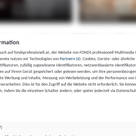
rmation
such auf fondsprofessionell.at, der Website von FONDS professionell Multimedia
ienste nutzen wir Technologien von
Partnern (4)
. Cookies, Geräte- oder ähnliche
entifikatoren, zufällig zugewiesene Identifikatoren, netzwerkbasierte Identifik
en auf Ihrem Gerät gespeichert oder gelesen werden, um Ihre personenbezogen
rte Werbung und Inhalte, Messung von Werbeleistung und der Performance von 
erarbeiten. Dies ist für den Zugriff auf die Website nicht erforderlich. Sie können
, indem Sie die einzelnen Schalter ändern, oder später jederzeit via Datenschu
7)