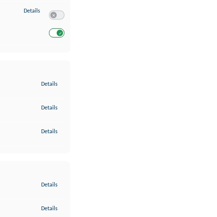
zu Entwicklung und Verbesserung der Angebote
Details
Switch zum Einwilligen bzw. Ablehnen des Dienstes Entwickl
Switch zum Einwilligen bzw. Ablehnen des Dienstes Entwicklu
zu Gewährleistung der Sicherheit, Verhinderung und Aufdeckung v
Details
zu Bereitstellung und Anzeige von Werbung und Inhalten
Details
zu Ihre Entscheidungen zum Datenschutz speichern und übermittel
Details
zu Abgleichung und Kombination von Daten aus unterschiedlichen 
Details
zu Verknüpfung verschiedener Endgeräte
Details