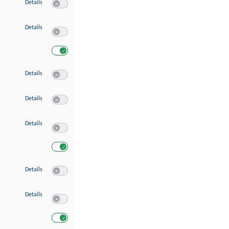
zu Speichern von oder Zugriff auf Informationen auf einem Endgerät
Details
Switch zum Einwilligen bzw. Ablehnen des Dienstes Speichern 
zu Verwendung reduzierter Daten zur Auswahl von Werbeanzeigen
Details
Switch zum Einwilligen bzw. Ablehnen des Dienstes Verwend
Switch zum Einwilligen bzw. Ablehnen des Dienstes Verwendu
zu Erstellung von Profilen für personalisierte Werbung
Details
Switch zum Einwilligen bzw. Ablehnen des Dienstes Erstellung 
zu Verwendung von Profilen zur Auswahl personalisierter Werbung
Details
Switch zum Einwilligen bzw. Ablehnen des Dienstes Verwendun
zu Messung der Werbeleistung
Details
Switch zum Einwilligen bzw. Ablehnen des Dienstes Messung 
Switch zum Einwilligen bzw. Ablehnen des Dienstes Messung d
zu Messung der Performance von Inhalten
Details
Switch zum Einwilligen bzw. Ablehnen des Dienstes Messung 
zu Analyse von Zielgruppen durch Statistiken oder Kombinationen von Dat
Details
Switch zum Einwilligen bzw. Ablehnen des Dienstes Analyse v
Switch zum Einwilligen bzw. Ablehnen des Dienstes Analyse v