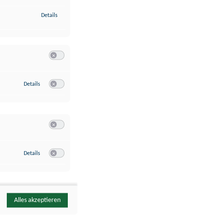
zu Identifikation von Endgeräten anhand automatisch übermittelte
Details
Switch zum Einwilligen bzw. Ablehnen der Kategorie Analyse / 
zu Google Analytics
Details
Switch zum Einwilligen bzw. Ablehnen des Dienstes Google Ana
Switch zum Einwilligen bzw. Ablehnen der Kategorie Sonstige 
zu YouTube
Details
Switch zum Einwilligen bzw. Ablehnen des Dienstes YouTube
Alles akzeptieren