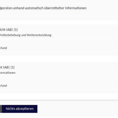
ndgeräten anhand automatisch übermittelter Informationen
icht IAB)
(1)
Fehlerbehebung und Weiterentwicklung
Irland
Impressum
Datenschutzerklärung
Datenschutzeinstellungen
ht IAB)
(1)
nformationen
Irland
ionell
Nichts akzeptieren