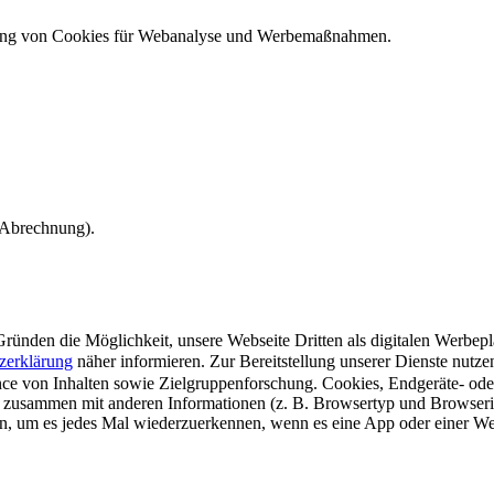
ndung von Cookies für Webanalyse und Werbemaßnahmen.
e Abrechnung).
ünden die Möglichkeit, unsere Webseite Dritten als digitalen Werbeplat
zerklärung
näher informieren.
Zur Bereitstellung unserer Dienste nutz
e von Inhalten sowie Zielgruppenforschung. Cookies, Endgeräte- ode
 zusammen mit anderen Informationen (z. B. Browsertyp und Browserin
n, um es jedes Mal wiederzuerkennen, wenn es eine App oder einer Webs