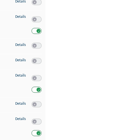
zu Speichern von oder Zugriff auf Informationen auf einem Endgerät
Details
Switch zum Einwilligen bzw. Ablehnen des Dienstes Speichern 
zu Verwendung reduzierter Daten zur Auswahl von Werbeanzeigen
Details
Switch zum Einwilligen bzw. Ablehnen des Dienstes Verwend
Switch zum Einwilligen bzw. Ablehnen des Dienstes Verwendu
zu Erstellung von Profilen für personalisierte Werbung
Details
Switch zum Einwilligen bzw. Ablehnen des Dienstes Erstellung 
zu Verwendung von Profilen zur Auswahl personalisierter Werbung
Details
Switch zum Einwilligen bzw. Ablehnen des Dienstes Verwendun
zu Messung der Werbeleistung
Details
Switch zum Einwilligen bzw. Ablehnen des Dienstes Messung 
Switch zum Einwilligen bzw. Ablehnen des Dienstes Messung d
zu Messung der Performance von Inhalten
Details
Switch zum Einwilligen bzw. Ablehnen des Dienstes Messung 
zu Analyse von Zielgruppen durch Statistiken oder Kombinationen von Dat
Details
Switch zum Einwilligen bzw. Ablehnen des Dienstes Analyse v
Switch zum Einwilligen bzw. Ablehnen des Dienstes Analyse v