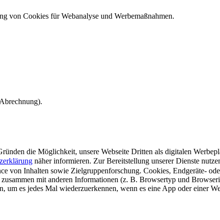
ndung von Cookies für Webanalyse und Werbemaßnahmen.
e Abrechnung).
ünden die Möglichkeit, unsere Webseite Dritten als digitalen Werbeplat
zerklärung
näher informieren.
Zur Bereitstellung unserer Dienste nutz
e von Inhalten sowie Zielgruppenforschung. Cookies, Endgeräte- ode
 zusammen mit anderen Informationen (z. B. Browsertyp und Browserin
n, um es jedes Mal wiederzuerkennen, wenn es eine App oder einer Webs