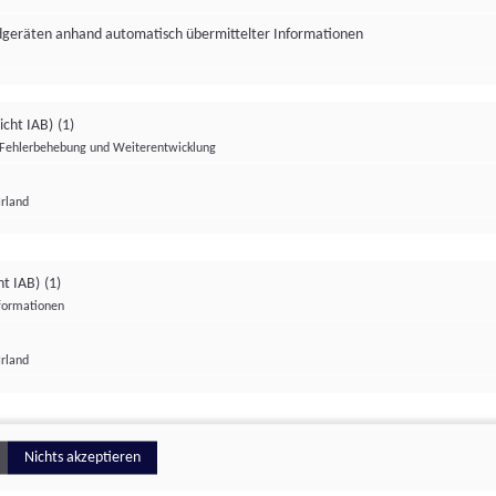
ndgeräten anhand automatisch übermittelter Informationen
icht IAB)
(1)
Fehlerbehebung und Weiterentwicklung
Irland
Impressum
Datenschutzerklärung
Datenschutzeinstellungen
ht IAB)
(1)
nformationen
Irland
ionell
Nichts akzeptieren