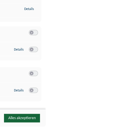
zu Identifikation von Endgeräten anhand automatisch übermittelte
Details
Switch zum Einwilligen bzw. Ablehnen der Kategorie Analyse / 
zu Google Analytics
Details
Switch zum Einwilligen bzw. Ablehnen des Dienstes Google Ana
Switch zum Einwilligen bzw. Ablehnen der Kategorie Sonstige 
zu YouTube
Details
Switch zum Einwilligen bzw. Ablehnen des Dienstes YouTube
Alles akzeptieren