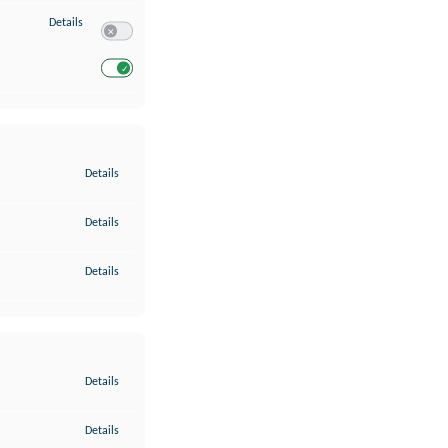
zu Entwicklung und Verbesserung der Angebote
Details
Switch zum Einwilligen bzw. Ablehnen des Dienstes Entwickl
Switch zum Einwilligen bzw. Ablehnen des Dienstes Entwicklu
zu Gewährleistung der Sicherheit, Verhinderung und Aufdeckung v
Details
zu Bereitstellung und Anzeige von Werbung und Inhalten
Details
zu Ihre Entscheidungen zum Datenschutz speichern und übermittel
Details
zu Abgleichung und Kombination von Daten aus unterschiedlichen 
Details
zu Verknüpfung verschiedener Endgeräte
Details