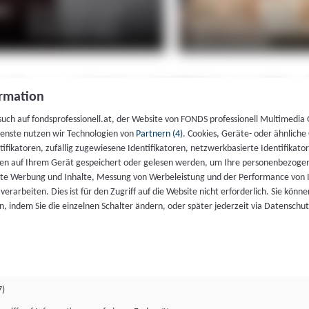
rmation
such auf fondsprofessionell.at, der Website von FONDS professionell Multimedia
ienste nutzen wir Technologien von
Partnern (4)
. Cookies, Geräte- oder ähnliche
entifikatoren, zufällig zugewiesene Identifikatoren, netzwerkbasierte Identifik
en auf Ihrem Gerät gespeichert oder gelesen werden, um Ihre personenbezogen
rte Werbung und Inhalte, Messung von Werbeleistung und der Performance von 
erarbeiten. Dies ist für den Zugriff auf die Website nicht erforderlich. Sie können
, indem Sie die einzelnen Schalter ändern, oder später jederzeit via Datenschu
7)