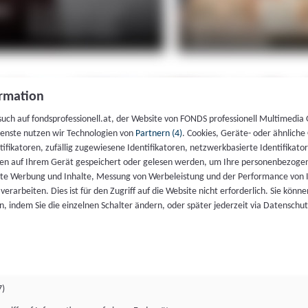
rmation
such auf fondsprofessionell.at, der Website von FONDS professionell Multimedia
ienste nutzen wir Technologien von
Partnern (4)
. Cookies, Geräte- oder ähnliche
entifikatoren, zufällig zugewiesene Identifikatoren, netzwerkbasierte Identifik
en auf Ihrem Gerät gespeichert oder gelesen werden, um Ihre personenbezogen
rte Werbung und Inhalte, Messung von Werbeleistung und der Performance von 
erarbeiten. Dies ist für den Zugriff auf die Website nicht erforderlich. Sie können
, indem Sie die einzelnen Schalter ändern, oder später jederzeit via Datenschu
7)