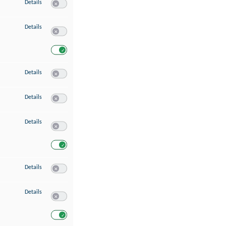
zu Speichern von oder Zugriff auf Informationen auf einem Endgerät
Details
Switch zum Einwilligen bzw. Ablehnen des Dienstes Speichern 
zu Verwendung reduzierter Daten zur Auswahl von Werbeanzeigen
Details
Switch zum Einwilligen bzw. Ablehnen des Dienstes Verwend
Switch zum Einwilligen bzw. Ablehnen des Dienstes Verwendu
zu Erstellung von Profilen für personalisierte Werbung
Details
Switch zum Einwilligen bzw. Ablehnen des Dienstes Erstellung 
zu Verwendung von Profilen zur Auswahl personalisierter Werbung
Details
Switch zum Einwilligen bzw. Ablehnen des Dienstes Verwendun
zu Messung der Werbeleistung
Details
Switch zum Einwilligen bzw. Ablehnen des Dienstes Messung 
Switch zum Einwilligen bzw. Ablehnen des Dienstes Messung d
zu Messung der Performance von Inhalten
Details
Switch zum Einwilligen bzw. Ablehnen des Dienstes Messung 
zu Analyse von Zielgruppen durch Statistiken oder Kombinationen von Dat
Details
Switch zum Einwilligen bzw. Ablehnen des Dienstes Analyse v
Switch zum Einwilligen bzw. Ablehnen des Dienstes Analyse v