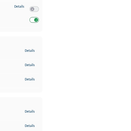
zu Entwicklung und Verbesserung der Angebote
Details
Switch zum Einwilligen bzw. Ablehnen des Dienstes Entwickl
Switch zum Einwilligen bzw. Ablehnen des Dienstes Entwicklu
zu Gewährleistung der Sicherheit, Verhinderung und Aufdeckung v
Details
zu Bereitstellung und Anzeige von Werbung und Inhalten
Details
zu Ihre Entscheidungen zum Datenschutz speichern und übermittel
Details
zu Abgleichung und Kombination von Daten aus unterschiedlichen 
Details
zu Verknüpfung verschiedener Endgeräte
Details