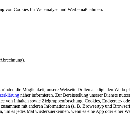
ndung von Cookies für Webanalyse und Werbemaßnahmen.
e Abrechnung).
ünden die Möglichkeit, unsere Webseite Dritten als digitalen Werbeplat
zerklärung
näher informieren.
Zur Bereitstellung unserer Dienste nutz
e von Inhalten sowie Zielgruppenforschung. Cookies, Endgeräte- ode
 zusammen mit anderen Informationen (z. B. Browsertyp und Browserin
n, um es jedes Mal wiederzuerkennen, wenn es eine App oder einer Webs