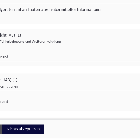
ndgeräten anhand automatisch übermittelter Informationen
icht IAB)
(1)
Fehlerbehebung und Weiterentwicklung
Irland
Impressum
Datenschutzerklärung
Datenschutzeinstellungen
ht IAB)
(1)
nformationen
Irland
ionell
Nichts akzeptieren