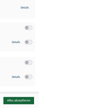
zu Identifikation von Endgeräten anhand automatisch übermittelte
Details
Switch zum Einwilligen bzw. Ablehnen der Kategorie Analyse / 
zu Google Analytics
Details
Switch zum Einwilligen bzw. Ablehnen des Dienstes Google Ana
Switch zum Einwilligen bzw. Ablehnen der Kategorie Sonstige 
zu YouTube
Details
Switch zum Einwilligen bzw. Ablehnen des Dienstes YouTube
Alles akzeptieren