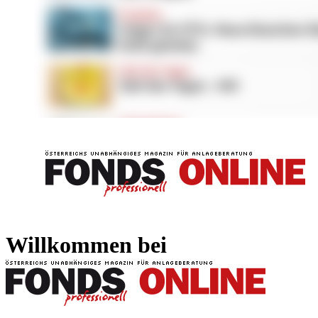
FONDS professionell
FONDS professi
Willkommen bei