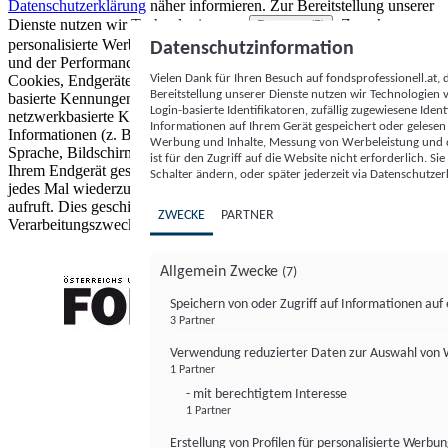
Datenschutzerklärung
näher informieren.
Zur Bereitstellung unserer
Dienste nutzen wir Technologien von
. Zwecke:
Partnern (5)
personalisierte Werbung und Inhalte, Messung von Werbeleistung
Datenschutzinformation
und der Performance von Inhalten sowie Zielgruppenforschung.
Vielen Dank für Ihren Besuch auf fondsprofessionell.at
Cookies, Endgeräte- oder ähnliche Online-Kennungen (z. B. login-
Bereitstellung unserer Dienste nutzen wir Technologien
basierte Kennungen, zufällig generierte Kennungen,
Login-basierte Identifikatoren, zufällig zugewiesene Id
netzwerkbasierte Kennungen) können zusammen mit anderen
Informationen auf Ihrem Gerät gespeichert oder gelese
Informationen (z. B. Browsertyp und Browserinformationen,
Werbung und Inhalte, Messung von Werbeleistung und d
Sprache, Bildschirmgröße, unterstützte Technologien usw.) auf
ist für den Zugriff auf die Website nicht erforderlich. S
Ihrem Endgerät gespeichert oder von dort ausgelesen werden, um es
Schalter ändern, oder später jederzeit via Datenschutzer
jedes Mal wiederzuerkennen, wenn es eine App oder einer Webseite
aufruft. Dies geschieht für einen oder mehrere der hier aufgeführten
ZWECKE
PARTNER
Verarbeitungszwecke.
Allgemein Zwecke
(7)
Speichern von oder Zugriff auf Informationen au
3 Partner
FONDS professionell
Verwendung reduzierter Daten zur Auswahl von
1 Partner
- mit berechtigtem Interesse
1 Partner
Erstellung von Profilen für personalisierte Werbu