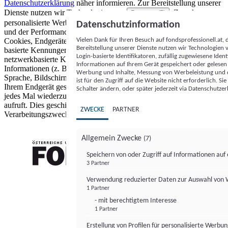
Datenschutzerklärung
näher informieren.
Zur Bereitstellung unserer
Dienste nutzen wir Technologien von
. Zwecke:
Partnern (5)
personalisierte Werbung und Inhalte, Messung von Werbeleistung
Datenschutzinformation
und der Performance von Inhalten sowie Zielgruppenforschung.
Vielen Dank für Ihren Besuch auf fondsprofessionell.at
Cookies, Endgeräte- oder ähnliche Online-Kennungen (z. B. login-
Bereitstellung unserer Dienste nutzen wir Technologien
basierte Kennungen, zufällig generierte Kennungen,
Login-basierte Identifikatoren, zufällig zugewiesene Id
netzwerkbasierte Kennungen) können zusammen mit anderen
Informationen auf Ihrem Gerät gespeichert oder gelese
Informationen (z. B. Browsertyp und Browserinformationen,
Werbung und Inhalte, Messung von Werbeleistung und d
Sprache, Bildschirmgröße, unterstützte Technologien usw.) auf
ist für den Zugriff auf die Website nicht erforderlich. S
Ihrem Endgerät gespeichert oder von dort ausgelesen werden, um es
Schalter ändern, oder später jederzeit via Datenschutzer
jedes Mal wiederzuerkennen, wenn es eine App oder einer Webseite
aufruft. Dies geschieht für einen oder mehrere der hier aufgeführten
ZWECKE
PARTNER
Verarbeitungszwecke.
Allgemein Zwecke
(7)
Speichern von oder Zugriff auf Informationen au
3 Partner
FONDS professionell
Verwendung reduzierter Daten zur Auswahl von
1 Partner
- mit berechtigtem Interesse
1 Partner
Erstellung von Profilen für personalisierte Werbu