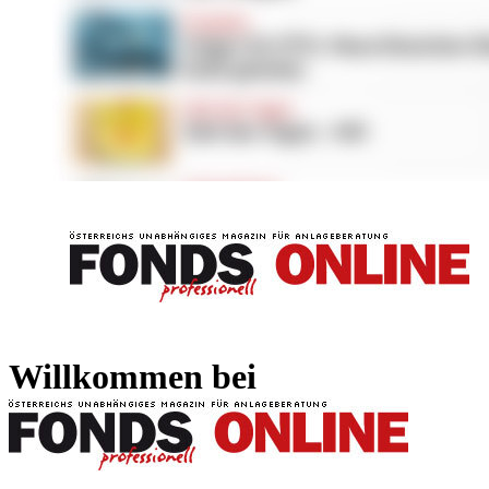
FONDS professionell
FONDS professi
Willkommen bei