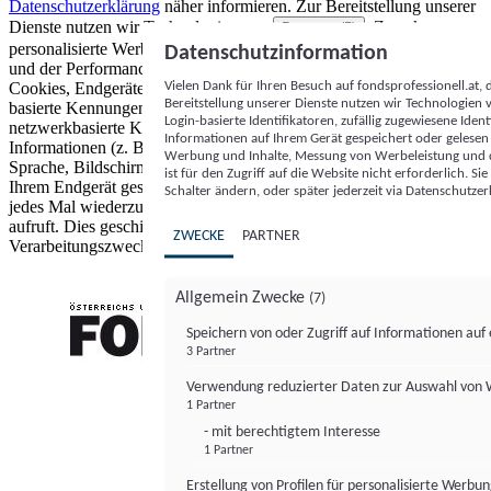
Datenschutzerklärung
näher informieren.
Zur Bereitstellung unserer
Dienste nutzen wir Technologien von
. Zwecke:
Partnern (5)
personalisierte Werbung und Inhalte, Messung von Werbeleistung
Datenschutzinformation
und der Performance von Inhalten sowie Zielgruppenforschung.
Vielen Dank für Ihren Besuch auf fondsprofessionell.at
Cookies, Endgeräte- oder ähnliche Online-Kennungen (z. B. login-
Bereitstellung unserer Dienste nutzen wir Technologien
basierte Kennungen, zufällig generierte Kennungen,
Login-basierte Identifikatoren, zufällig zugewiesene Id
netzwerkbasierte Kennungen) können zusammen mit anderen
Informationen auf Ihrem Gerät gespeichert oder gelese
Informationen (z. B. Browsertyp und Browserinformationen,
Werbung und Inhalte, Messung von Werbeleistung und d
Sprache, Bildschirmgröße, unterstützte Technologien usw.) auf
ist für den Zugriff auf die Website nicht erforderlich. S
Ihrem Endgerät gespeichert oder von dort ausgelesen werden, um es
Schalter ändern, oder später jederzeit via Datenschutzer
jedes Mal wiederzuerkennen, wenn es eine App oder einer Webseite
aufruft. Dies geschieht für einen oder mehrere der hier aufgeführten
ZWECKE
PARTNER
Verarbeitungszwecke.
Allgemein Zwecke
(7)
Speichern von oder Zugriff auf Informationen au
3 Partner
FONDS professionell
Verwendung reduzierter Daten zur Auswahl von
1 Partner
- mit berechtigtem Interesse
1 Partner
Erstellung von Profilen für personalisierte Werbu