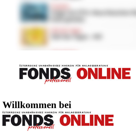
FONDS professionell
FONDS professi
Willkommen bei